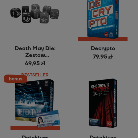
Death May Die:
Decrypto
Zestaw
79,95 zł
Dodatkowych Kości
49,95 zł
BESTSELLER
Detektyw:
Detektyw: