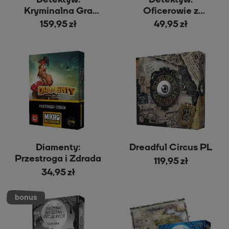
Kryminalna Gra
Oficerowie z
Planszowa
Pazurem
159,95 zł
49,95 zł
Diamenty:
Dreadful Circus PL
Przestroga i Zdrada
119,95 zł
34,95 zł