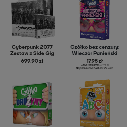
Rodzaj produktu
Gra
Dodatek
Promka
Stopień zaawansowania
Cyberpunk 2077
Czółko bez cenzury:
Zestaw z Side Gig
Wieczór Panieński
Cena
699,90 zł
17,95 zł
Cena regularna:
29,95 zł
Najniższa cena z 30 dni:
29,95 zł
od
do
FILTRUJ