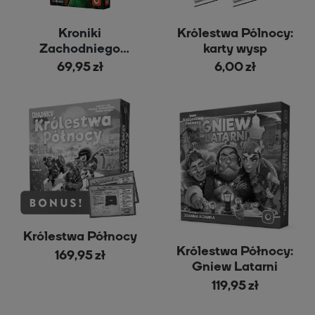
Kroniki
Królestwa Pólnocy:
Zachodniego
karty wysp
Królestwa
69,95 zł
6,00 zł
Królestwa Północy
Królestwa Północy:
169,95 zł
Gniew Latarni
119,95 zł