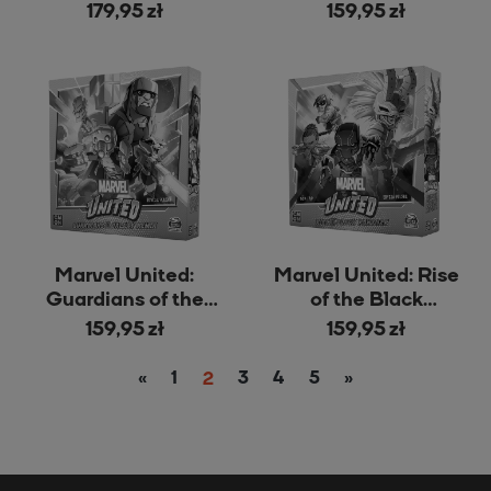
Verse
179,95 zł
159,95 zł
Marvel United:
Marvel United: Rise
Guardians of the
of the Black
Galaxy Remix
Panther
159,95 zł
159,95 zł
«
1
2
3
4
5
»