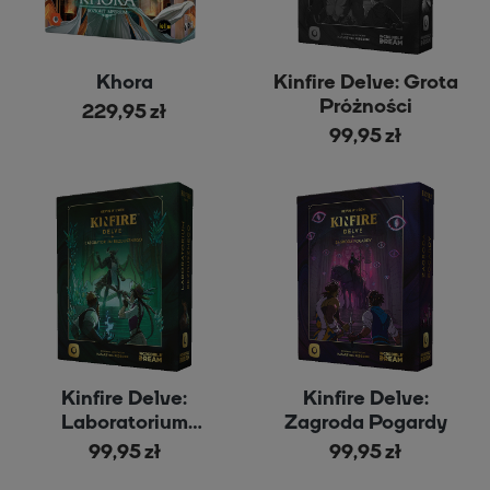
Khora
Kinfire Delve: Grota
Próżności
229,95 zł
99,95 zł
Kinfire Delve:
Kinfire Delve:
Laboratorium
Zagroda Pogardy
Bezdusznego
99,95 zł
99,95 zł