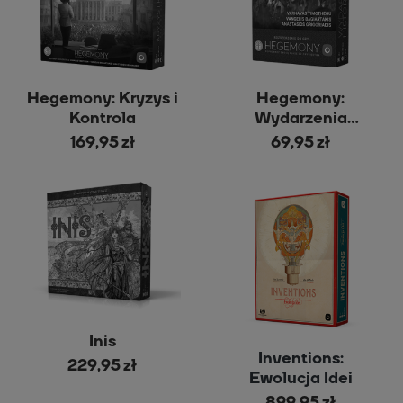
Hegemony: Kryzys i
Hegemony:
Kontrola
Wydarzenia
Historyczne
169,95 zł
69,95 zł
Inis
Inventions:
229,95 zł
Ewolucja Idei
899,95 zł