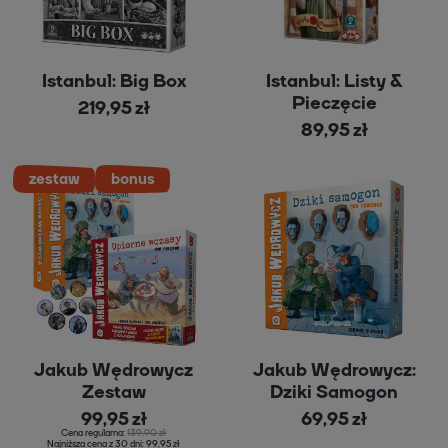
Istanbul: Big Box
Istanbul: Listy &
Pieczęcie
219,95 zł
89,95 zł
Jakub Wędrowycz
Jakub Wędrowycz:
Zestaw
Dziki Samogon
99,95 zł
69,95 zł
Cena regularna:
139,90 zł
Najniższa cena z 30 dni:
99,95 zł