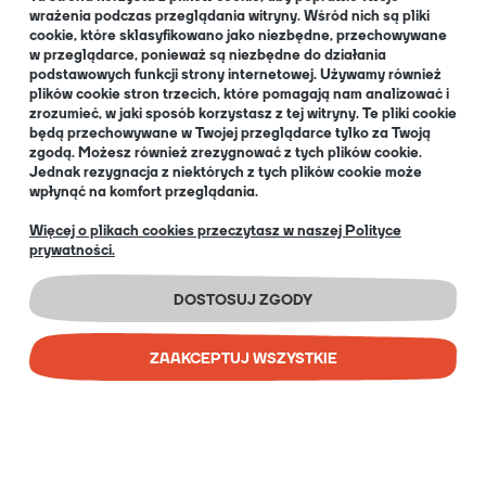
wrażenia podczas przeglądania witryny. Wśród nich są pliki
cookie, które sklasyfikowano jako niezbędne, przechowywane
O NAS
w przeglądarce, ponieważ są niezbędne do działania
podstawowych funkcji strony internetowej. Używamy również
plików cookie stron trzecich, które pomagają nam analizować i
zrozumieć, w jaki sposób korzystasz z tej witryny. Te pliki cookie
będą przechowywane w Twojej przeglądarce tylko za Twoją
O nas
zgodą. Możesz również zrezygnować z tych plików cookie.
Informacja dla Klubów
Jednak rezygnacja z niektórych z tych plików cookie może
wpłynąć na komfort przeglądania.
Blog
+48 32 334 85 38
Więcej o plikach cookies przeczytasz w naszej Polityce
prywatności.
EN
DOSTOSUJ ZGODY
ZAAKCEPTUJ WSZYSTKIE
COPYRIGHT © 2026 PORTAL GAMES SP. Z O.O.
IMPLEMENTATION:
BOMBARDIER AD AGENCY
SKLEP INTERNETOWY SHOPER PREMIUM
POKAŻ PEŁNĄ WERSJĘ STRONY