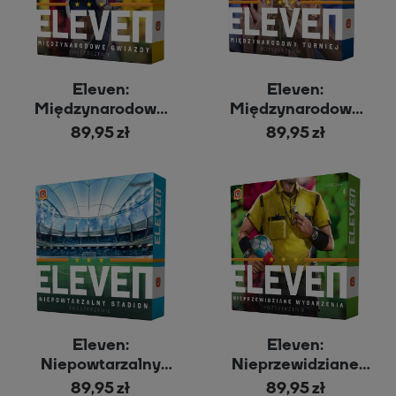
Eleven:
Eleven:
Międzynarodowe
Międzynarodowy
Gwiazdy
Turniej
89,95 zł
89,95 zł
Eleven:
Eleven:
Niepowtarzalny
Nieprzewidziane
Stadion
Wydarzenia
89,95 zł
89,95 zł