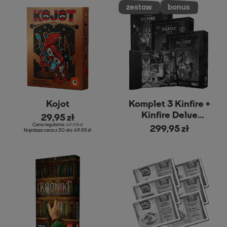
Kojot
Komplet 3 Kinfire +
Kinfire Delve
29,95 zł
Playmat
Cena regularna:
49,95 zł
299,95 zł
Najniższa cena z 30 dni:
49,95 zł