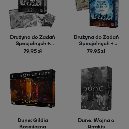
Drużyna do Zadań
Drużyna do Zadań
Specjalnych +
Specjalnych +
BONUS + mapa
Mapa
79,95 zł
79,95 zł
Dune: Gildia
Dune: Wojna o
Kosmiczna
Arrakis