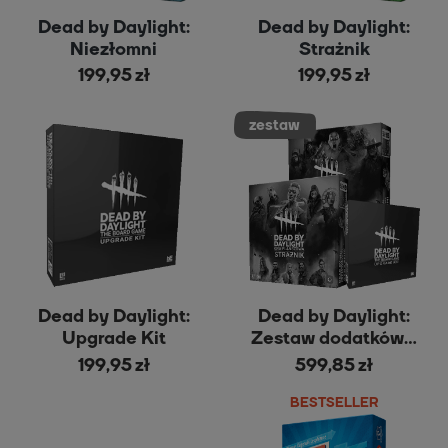
Dead by Daylight:
Dead by Daylight:
Niezłomni
Strażnik
199,95 zł
199,95 zł
Dead by Daylight:
Dead by Daylight:
Upgrade Kit
Zestaw dodatków z
Upgrade Kit
199,95 zł
599,85 zł
BESTSELLER