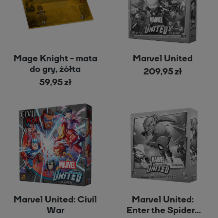
Mage Knight - mata
Marvel United
do gry, żółta
209,95 zł
59,95 zł
Marvel United: Civil
Marvel United:
War
Enter the Spider-