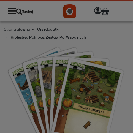
Szukaj
Strona główna
»
Gry i dodatki
»
Królestwa Północy: Zestaw Pól Wspólnych