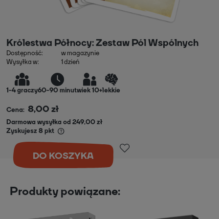
Królestwa Północy: Zestaw Pól Wspólnych
Dostępność:
w magazynie
Wysyłka w:
1 dzień
1
-
4
graczy
60-90 minut
wiek 10+
lekkie
8,00 zł
Cena:
Darmowa wysyłka od 249,00 zł
Zyskujesz
8
pkt
DO KOSZYKA
Produkty powiązane: