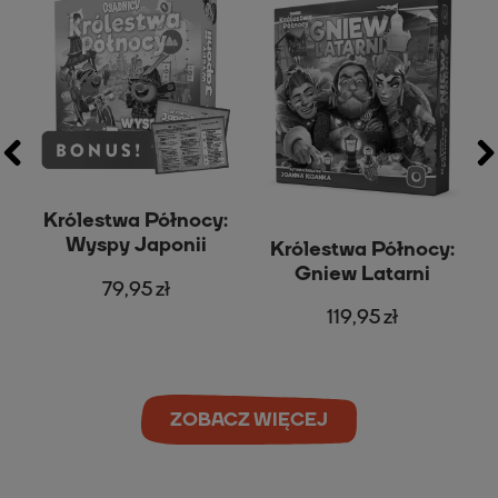
:
w
Królestwa Północy:
Wyspy Japonii
Królestwa Północy:
Gniew Latarni
79,95 zł
119,95 zł
ZOBACZ WIĘCEJ