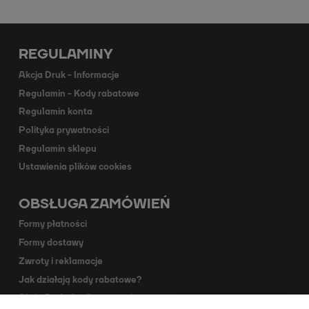
REGULAMINY
Akcja Druk - Informacje
Regulamin - Kody rabatowe
Regulamin konta
Polityka prywatności
Regulamin sklepu
Ustawienia plików cookies
OBSŁUGA ZAMÓWIEŃ
Formy płatności
Formy dostawy
Zwroty i reklamacje
Jak działają kody rabatowe?
Akcja Dodruk - O programie