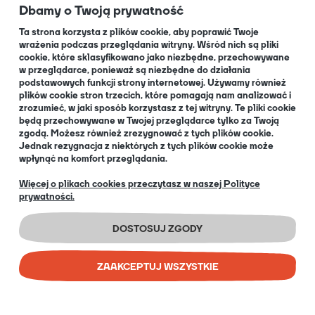
Dbamy o Twoją prywatność
Kontakt
Dla Partnerów
Ta strona korzysta z plików cookie, aby poprawić Twoje
wrażenia podczas przeglądania witryny. Wśród nich są pliki
cookie, które sklasyfikowano jako niezbędne, przechowywane
O NAS
w przeglądarce, ponieważ są niezbędne do działania
podstawowych funkcji strony internetowej. Używamy również
plików cookie stron trzecich, które pomagają nam analizować i
zrozumieć, w jaki sposób korzystasz z tej witryny. Te pliki cookie
będą przechowywane w Twojej przeglądarce tylko za Twoją
O nas
zgodą. Możesz również zrezygnować z tych plików cookie.
Informacja dla Klubów
Jednak rezygnacja z niektórych z tych plików cookie może
wpłynąć na komfort przeglądania.
Blog
+48 32 334 85 38
Więcej o plikach cookies przeczytasz w naszej Polityce
prywatności.
EN
DOSTOSUJ ZGODY
ZAAKCEPTUJ WSZYSTKIE
COPYRIGHT © 2026 PORTAL GAMES SP. Z O.O.
IMPLEMENTATION:
BOMBARDIER AD AGENCY
SKLEP INTERNETOWY SHOPER PREMIUM