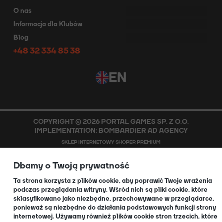
O nas
Informacja dla Klubów
Blog
+48 32 334 85 38
EN
COPYRIGHT © 2026 PORTAL GAMES SP. Z O.O.
IMPLEMENTATION:
BOMBARDIER AD AGENCY
SKLEP INTERNETOWY SHOPER PREMIUM
Dbamy o Twoją prywatność
POKAŻ PEŁNĄ WERSJĘ STRONY
Ta strona korzysta z plików cookie, aby poprawić Twoje wrażenia
podczas przeglądania witryny. Wśród nich są pliki cookie, które
sklasyfikowano jako niezbędne, przechowywane w przeglądarce,
ponieważ są niezbędne do działania podstawowych funkcji strony
internetowej. Używamy również plików cookie stron trzecich, które