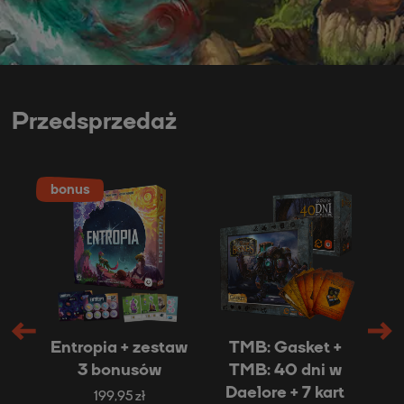
Przedsprzedaż
Entropia + zestaw
TMB: Gasket +
3 bonusów
TMB: 40 dni w
E
ł
Daelore + 7 kart
199,95 zł
00 zł