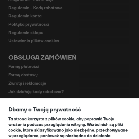
Regulamin - Kody rabatowe
Regulamin konta
Polityka prywatności
Regulamin sklepu
Ustawienia plików cookies
OBSŁUGA ZAMÓWIEŃ
Formy płatności
Formy dostawy
Zwroty i reklamacje
Jak działają kody rabatowe?
Akcja Dodruk - O programie
Dbamy o Twoją prywatność
Kontakt
Dla Partnerów
Ta strona korzysta z plików cookie, aby poprawić Twoje
wrażenia podczas przeglądania witryny. Wśród nich są pliki
cookie, które sklasyfikowano jako niezbędne, przechowywane
O NAS
w przeglądarce, ponieważ są niezbędne do działania