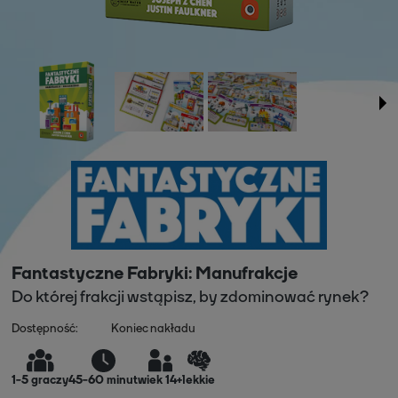
Fantastyczne Fabryki: Manufrakcje
Do której frakcji wstąpisz, by zdominować rynek?
Dostępność:
Koniec nakładu
1
-
5
graczy
45-60 minut
wiek 14+
lekkie