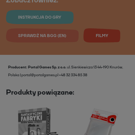
Zobacz również:
INSTRUKCJA DO GRY
SPRAWDŹ NA BGG (EN)
FILMY
Producent
Portal Games Sp. z o.o.
ul. Sienkiewicza 13
44-190 Knurów,
Polska
portal@portalgames.pl
+48 32 334 85 38
Produkty powiązane: