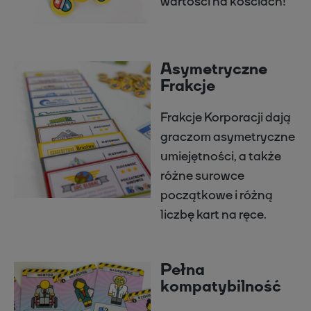
wartości na kościach!
Asymetryczne
Frakcje
Frakcje Korporacji dają
graczom asymetryczne
umiejętności, a także
różne surowce
początkowe i różną
liczbę kart na ręce.
Pełna
kompatybilność