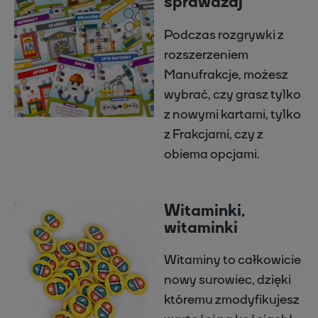
sprawdzaj
Podczas rozgrywki z
rozszerzeniem
Manufrakcje, możesz
wybrać, czy grasz tylko
z nowymi kartami, tylko
z Frakcjami, czy z
obiema opcjami.
Witaminki,
witaminki
Witaminy to całkowicie
nowy surowiec, dzięki
któremu zmodyfikujesz