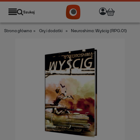
Szukaj
Strona główna
»
Gry i dodatki
»
Neuroshima: Wyścig (RPG.01)