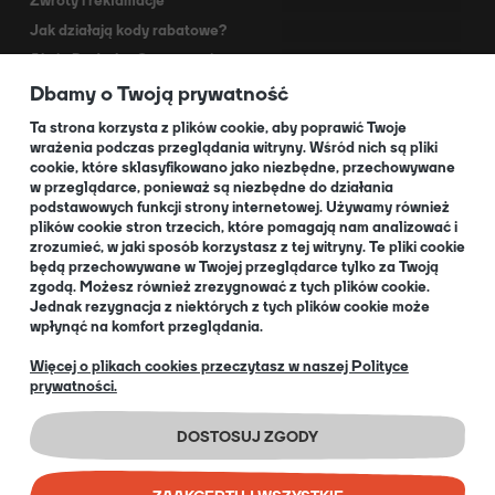
Zwroty i reklamacje
Jak działają kody rabatowe?
Akcja Dodruk - O programie
Dbamy o Twoją prywatność
Kontakt
Dla Partnerów
Ta strona korzysta z plików cookie, aby poprawić Twoje
wrażenia podczas przeglądania witryny. Wśród nich są pliki
cookie, które sklasyfikowano jako niezbędne, przechowywane
O NAS
w przeglądarce, ponieważ są niezbędne do działania
podstawowych funkcji strony internetowej. Używamy również
plików cookie stron trzecich, które pomagają nam analizować i
zrozumieć, w jaki sposób korzystasz z tej witryny. Te pliki cookie
będą przechowywane w Twojej przeglądarce tylko za Twoją
O nas
zgodą. Możesz również zrezygnować z tych plików cookie.
Informacja dla Klubów
Jednak rezygnacja z niektórych z tych plików cookie może
wpłynąć na komfort przeglądania.
Blog
+48 32 334 85 38
Więcej o plikach cookies przeczytasz w naszej Polityce
prywatności.
EN
DOSTOSUJ ZGODY