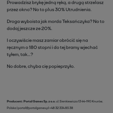
Prowadzisz brykę jedną ręką, a drugą strzelasz
przez okno? No to plus 30% Utrudnienia.
Droga wyboista jak morda Teksańczyka? No to
dodaj jeszcze ze 20%.
I oczywiście masz zamiar obrócić się na
ręcznym o 180 stopni i do tej bramy wjechać
tyłem, tak…?
No dobre, chyba cię popieprzyło.
Producent
Portal Games Sp. z o.o.
ul. Sienkiewicza 13
44-190 Knurów,
Polska
portal@portalgames.pl
+48 32 334 85 38