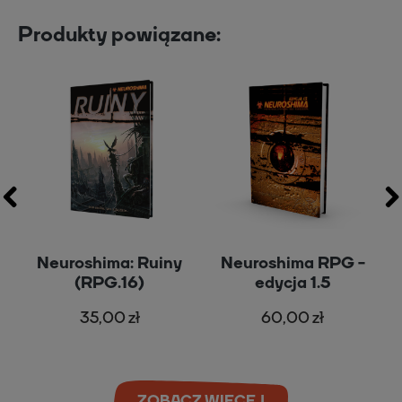
Produkty powiązane:
t
Neuroshima: Ruiny
Neuroshima RPG -
(RPG.16)
edycja 1.5
35,00 zł
60,00 zł
ZOBACZ WIĘCEJ