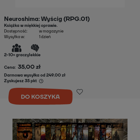
Neuroshima: Wyścig (RPG.01)
Książka w miękkiej oprawie.
Dostępność:
w magazynie
Wysyłka w:
1 dzień
2
-
10+
graczy
lekkie
35,00 zł
Cena:
Darmowa wysyłka od 249,00 zł
Zyskujesz
35
pkt
DO KOSZYKA