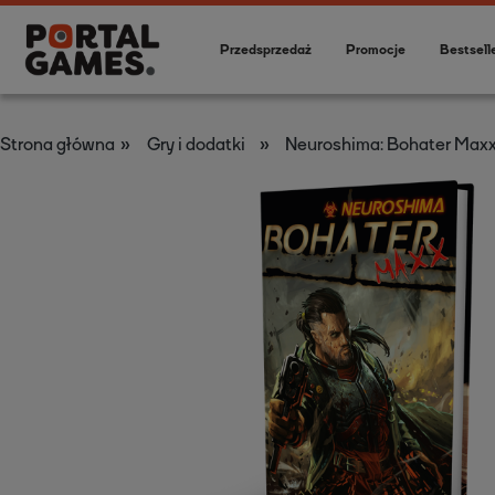
Przedsprzedaż
Promocje
Bestsell
»
»
Strona główna
Gry i dodatki
Neuroshima: Bohater Maxx