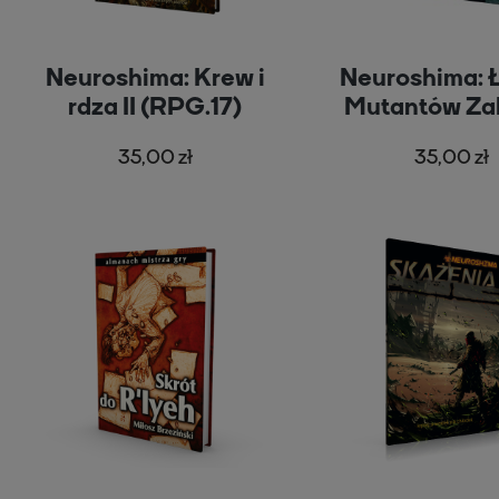
Neuroshima: Krew i
Neuroshima: 
rdza II (RPG.17)
Mutantów Za
Maszyn (RPG
35,00 zł
35,00 zł