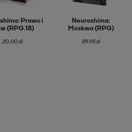
shima: Prawo i
Neuroshima:
ów (RPG.18)
Moskwa (RPG)
20,00 zł
29,95 zł