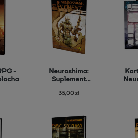
RPG -
Neuroshima:
Kar
olocha
Suplement
Neu
(RPG.03)
35,00 zł