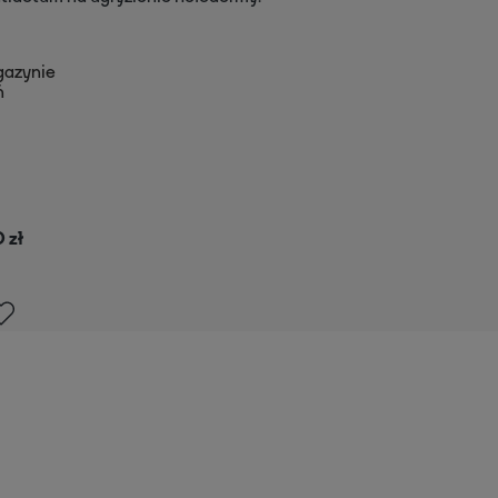
gazynie
ń
 zł