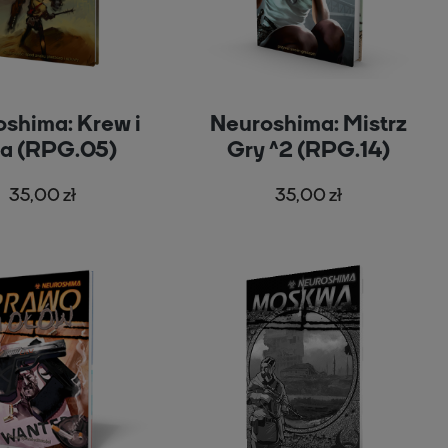
shima: Krew i
Neuroshima: Mistrz
za (RPG.05)
Gry ^2 (RPG.14)
35,00 zł
35,00 zł