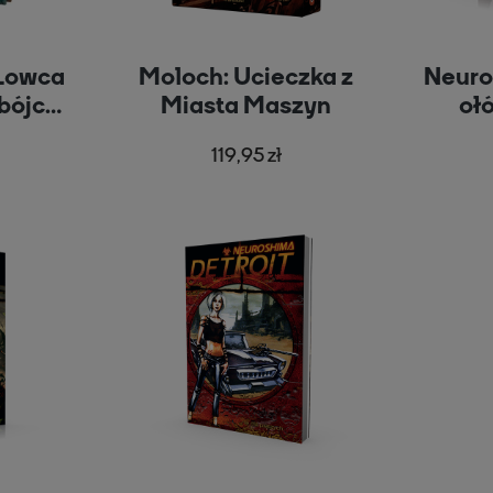
Łowca
Moloch: Ucieczka z
Neuro
bójca
Miasta Maszyn
oł
.12)
119,95 zł