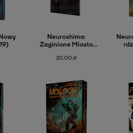
 Nowy
Neuroshima:
Neuro
19)
Zaginione Miasto
rd
(RPG.09)
20,00 zł