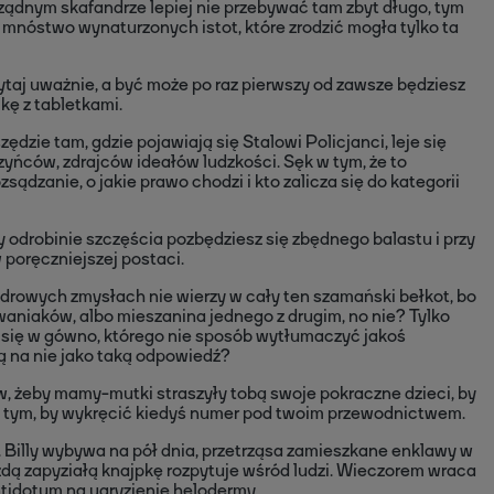
ządnym skafandrze lepiej nie przebywać tam zbyt długo, tym
ię mnóstwo wynaturzonych istot, które zrodzić mogła tylko ta
taj uważnie, a być może po raz pierwszy od zawsze będziesz
kę z tabletkami.
ędzie tam, gdzie pojawiają się Stalowi Policjanci, leje się
yńców, zdrajców ideałów ludzkości. Sęk w tym, że to
sądzanie, o jakie prawo chodzi i kto zalicza się do kategorii
y odrobinie szczęścia pozbędziesz się zbędnego balastu i przy
 poręczniejszej postaci.
drowych zmysłach nie wierzy w cały ten szamański bełkot, bo
waniaków, albo mieszanina jednego z drugim, no nie? Tylko
 się w gówno, którego nie sposób wytłumaczyć jakoś
ą na nie jako taką odpowiedź?
, żeby mamy-mutki straszyły tobą swoje pokraczne dzieci, by
o tym, by wykręcić kiedyś numer pod twoim przewodnictwem.
Billy wybywa na pół dnia, przetrząsa zamieszkane enklawy w
żdą zapyziałą knajpkę rozpytuje wśród ludzi. Wieczorem wraca
antidotum na ugryzienie helodermy.