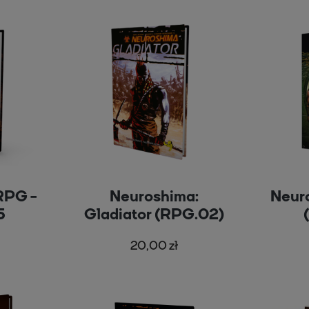
RPG -
Neuroshima:
Neur
5
Gladiator (RPG.02)
20,00 zł