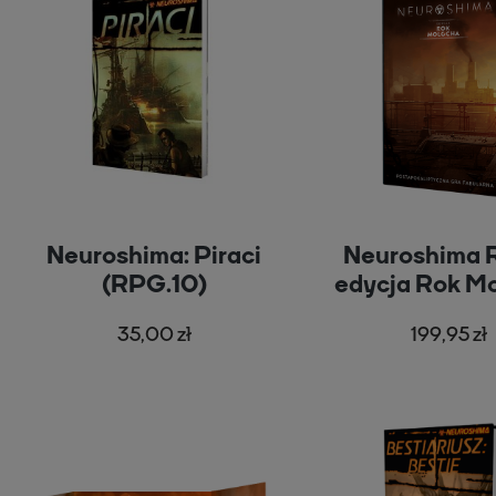
Neuroshima: Piraci
Neuroshima 
(RPG.10)
edycja Rok M
35,00 zł
199,95 zł