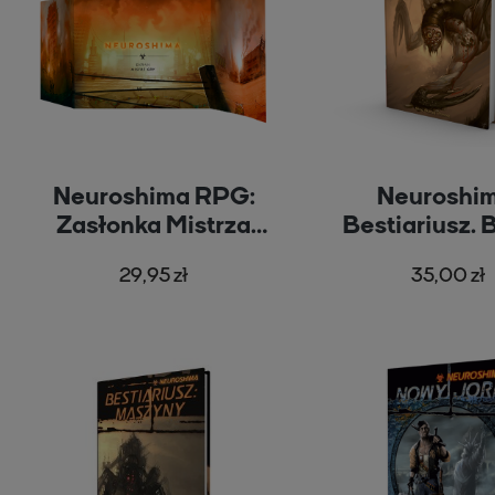
Neuroshima RPG:
Neuroshim
Zasłonka Mistrza
Bestiariusz. 
Gry
(RPG.15
29,95 zł
35,00 zł