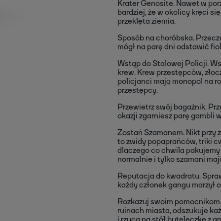
Krater Genosite. Nawet w por
bardziej, że w okolicy kręci s
przeklęta ziemia.
Sposób na choróbska. Przeczy
mógł na parę dni odstawić fiol
Wstąp do Stalowej Policji. Wsz
krew. Krew przestępców, złocz
policjanci mają monopol na roz
przestępcy.
Przewietrz swój bagażnik. Prz
okazji zgarniesz parę gambli w
Zostań Szamanem. Nikt przy z
to zwidy popaprańców, triki c
dlaczego co chwila pakujemy
normalnie i tylko szamani maj
Reputacja do kwadratu. Spraw
każdy członek gangu marzył 
Rozkazuj swoim pomocnikom. 
ruinach miasta, odszukuje ka
i rzuca na stół buteleczkę z 