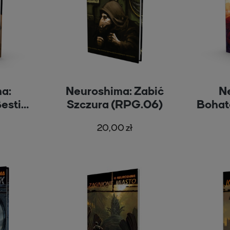
a:
Neuroshima: Zabić
N
Bestie
Szczura (RPG.06)
Bohat
)
20,00 zł