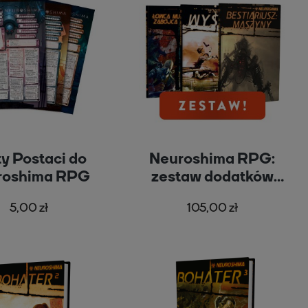
ty Postaci do
Neuroshima RPG:
roshima RPG
zestaw dodatków
2021
5,00 zł
105,00 zł