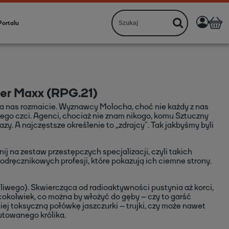
Portalu
er Maxx (RPG.21)
nas rozmaicie. Wyznawcy Molocha, choć nie każdy z nas
nego czci. Agenci, chociaż nie znam nikogo, komu Sztuczny
. A najczęstsze określenie to „zdrajcy”. Tak jakbyśmy byli
ij na zestaw przestępczych specjalizacji, czyli takich
podręcznikowych profesji, które pokazują ich ciemne strony.
liwego). Skwiercząca od radioaktywności pustynia aż korci,
 cokolwiek, co można by włożyć do gęby – czy to garść
ej toksyczną połówkę jaszczurki – trujki, czy może nawet
utowanego królika.