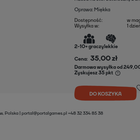
Oprawa: Miękka
Dostępność:
w ma
Wysyłka w:
1 dzie
2
-
10+
graczy
lekkie
35,00 zł
Cena:
Darmowa wysyłka od 249,00
Zyskujesz
35
pkt
DO KOSZYKA
w, Polska
portal@portalgames.pl
+48 32 334 85 38