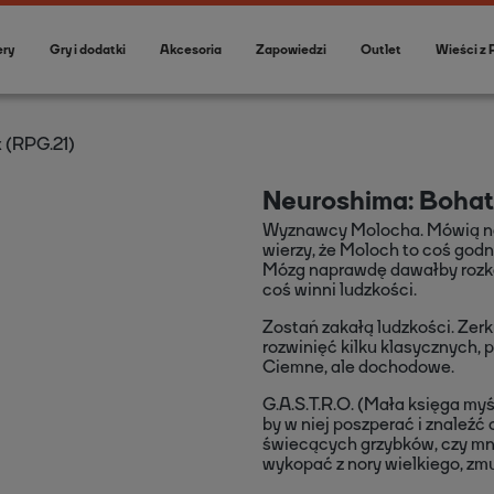
ery
Gry i dodatki
Akcesoria
Zapowiedzi
Outlet
Wieści z 
 (RPG.21)
Neuroshima: Bohat
Wyznawcy Molocha. Mówią na 
wierzy, że Moloch to coś god
Mózg naprawdę dawałby rozkazy
coś winni ludzkości.
Zostań zakałą ludzkości. Zerkn
rozwinięć kilku klasycznych, 
Ciemne, ale dochodowe.
G.A.S.T.R.O. (Mała księga myś
by w niej poszperać i znaleźć
świecących grzybków, czy mni
wykopać z nory wielkiego, zm