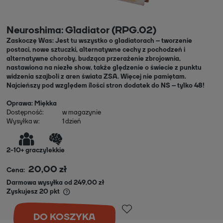
Neuroshima: Gladiator (RPG.02)
Zaskoczę Was: Jest tu wszystko o gladiatorach – tworzenie
postaci, nowe sztuczki, alternatywne cechy z pochodzeń i
alternatywne choroby, budząca przerażenie zbrojownia,
nastawiona na niezłe show, także ględzenie o świecie z punktu
widzenia szajboli z aren świata ZSA. Więcej nie pamiętam.
Najcieńszy pod względem ilości stron dodatek do NS – tylko 48!
Oprawa: Miękka
Dostępność:
w magazynie
Wysyłka w:
1 dzień
2
-
10+
graczy
lekkie
20,00 zł
Cena:
Darmowa wysyłka od 249,00 zł
Zyskujesz
20
pkt
DO KOSZYKA