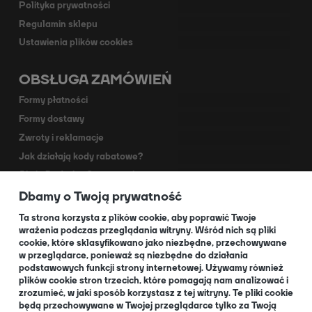
Polityka prywatności
Regulamin sklepu
Ustawienia plików cookies
OBSŁUGA ZAMÓWIEŃ
Formy płatności
Formy dostawy
Zwroty i reklamacje
Jak działają kody rabatowe?
Akcja Dodruk - O programie
Dbamy o Twoją prywatność
Kontakt
Dla Partnerów
Ta strona korzysta z plików cookie, aby poprawić Twoje
wrażenia podczas przeglądania witryny. Wśród nich są pliki
cookie, które sklasyfikowano jako niezbędne, przechowywane
O NAS
w przeglądarce, ponieważ są niezbędne do działania
podstawowych funkcji strony internetowej. Używamy również
plików cookie stron trzecich, które pomagają nam analizować i
zrozumieć, w jaki sposób korzystasz z tej witryny. Te pliki cookie
będą przechowywane w Twojej przeglądarce tylko za Twoją
O nas