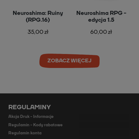
t
Neuroshima: Ruiny
Neuroshima RPG -
(RPG.16)
edycja 1.5
35,00 zł
60,00 zł
ZOBACZ WIĘCEJ
REGULAMINY
Akcja Druk - Informacje
Regulamin - Kody rabatowe
Regulamin konta