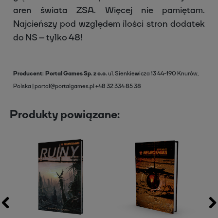
aren świata ZSA. Więcej nie pamiętam.
Najcieńszy pod względem ilości stron dodatek
do NS – tylko 48!
Producent
Portal Games Sp. z o.o.
ul. Sienkiewicza 13
44-190 Knurów,
Polska
portal@portalgames.pl
+48 32 334 85 38
Produkty powiązane: