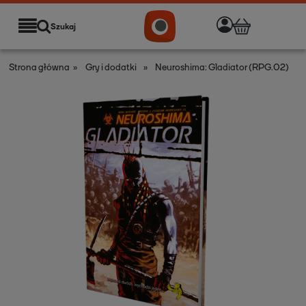
Szukaj
Strona główna
»
Gry i dodatki
»
Neuroshima: Gladiator (RPG.02)