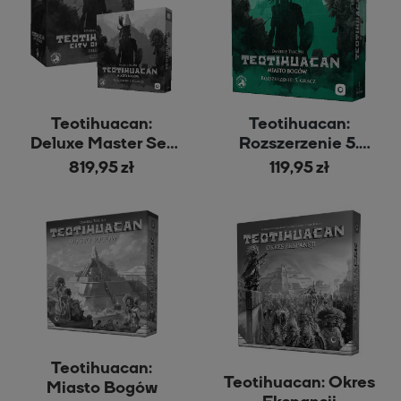
Teotihuacan:
Teotihuacan:
Deluxe Master Set
Rozszerzenie 5.
[EN] + Rozszerzenie
Gracz
819,95 zł
119,95 zł
5. Gracz
Teotihuacan:
Teotihuacan: Okres
Miasto Bogów