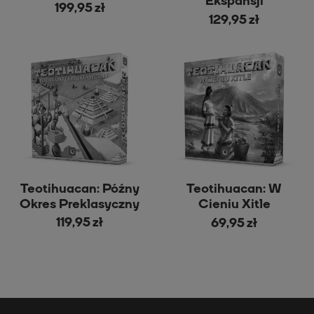
Ekspansji
199,95 zł
129,95 zł
Teotihuacan: Późny
Teotihuacan: W
Okres Preklasyczny
Cieniu Xitle
119,95 zł
69,95 zł