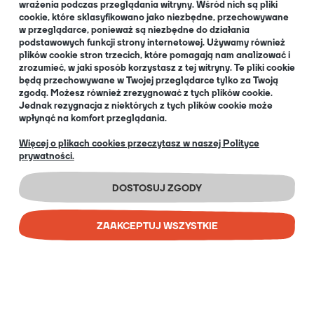
wrażenia podczas przeglądania witryny. Wśród nich są pliki
cookie, które sklasyfikowano jako niezbędne, przechowywane
O NAS
w przeglądarce, ponieważ są niezbędne do działania
podstawowych funkcji strony internetowej. Używamy również
plików cookie stron trzecich, które pomagają nam analizować i
zrozumieć, w jaki sposób korzystasz z tej witryny. Te pliki cookie
będą przechowywane w Twojej przeglądarce tylko za Twoją
O nas
zgodą. Możesz również zrezygnować z tych plików cookie.
Informacja dla Klubów
Jednak rezygnacja z niektórych z tych plików cookie może
wpłynąć na komfort przeglądania.
Blog
+48 32 334 85 38
Więcej o plikach cookies przeczytasz w naszej Polityce
prywatności.
EN
DOSTOSUJ ZGODY
ZAAKCEPTUJ WSZYSTKIE
COPYRIGHT © 2026 PORTAL GAMES SP. Z O.O.
IMPLEMENTATION:
BOMBARDIER AD AGENCY
SKLEP INTERNETOWY SHOPER PREMIUM
POKAŻ PEŁNĄ WERSJĘ STRONY