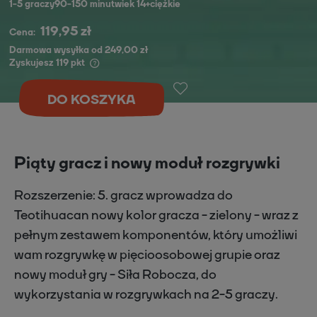
1
-
5
graczy
90-150 minut
wiek 14+
ciężkie
119,95 zł
Cena:
Darmowa wysyłka od 249,00 zł
Zyskujesz
119
pkt
DO KOSZYKA
Piąty gracz i nowy moduł rozgrywki
Rozszerzenie: 5. gracz wprowadza do
Teotihuacan nowy kolor gracza - zielony - wraz z
pełnym zestawem komponentów, który umożliwi
wam rozgrywkę w pięcioosobowej grupie oraz
nowy moduł gry - Siła Robocza, do
wykorzystania w rozgrywkach na 2-5 graczy.