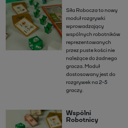
Siła Robocza to nowy
moduł rozgrywki
wprowadzający
wspólnych robotników
reprezentowanych
przez puste kości nie
należące do żadnego
gracza. Moduł
dostosowany jest do
rozgrywek na 2-5
graczy.
Wspólni
Robotnicy