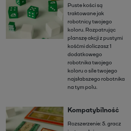
Puste kości są
traktowane jak
robotnicy twojego
koloru. Rozpatrując
planszę akcji z pustymi
kośćmi doliczasz 1
dodatkowego
robotnika twojego
koloru o sile twojego
najsłabszego robotnika
na tym polu.
Kompatybilność
Rozszerzenie: 5. gracz