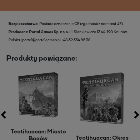
Bezpieczeństwo
Posiada oznaczenie CE (zgodność z normami UE).
Producent
Portal Games Sp. z o.o.
ul. Sienkiewicza 13
44-190 Knurów,
Polska
portal@portalgames.pl
+48 32 334 85 38
Produkty powiązane:
Teotihuacan: Miasto
e
Teotihuacan: Okres
Bogów