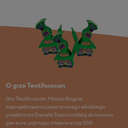
O grze Teotihuacan
Gra Teotihuacan: Miasto Bogów
zaprojektowana przez znanego włoskiego
projektanta Daniele Tascini należy do kanonu
gier euro, zajmując miejsce w top 100