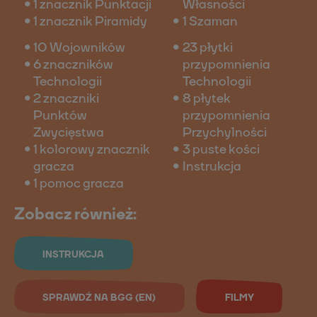
1 znacznik Punktacji
Własności
1 znacznik Piramidy
1 Szaman
10 Wojowników
23 płytki
6 znaczników
przypomnienia
Technologii
Technologii
2 znaczniki
8 płytek
Punktów
przypomnienia
Zwycięstwa
Przychylności
1 kolorowy znacznik
3 puste kości
gracza
Instrukcja
1 pomoc gracza
Zobacz również:
INSTRUKCJA
SPRAWDŹ NA BGG (EN)
FILMY