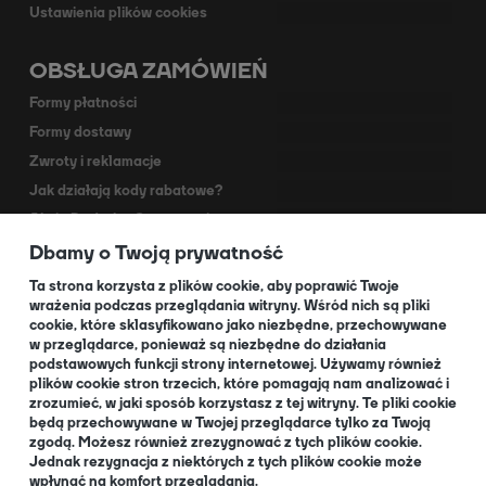
Ustawienia plików cookies
OBSŁUGA ZAMÓWIEŃ
Formy płatności
Formy dostawy
Zwroty i reklamacje
Jak działają kody rabatowe?
Akcja Dodruk - O programie
Dbamy o Twoją prywatność
Kontakt
Dla Partnerów
Ta strona korzysta z plików cookie, aby poprawić Twoje
wrażenia podczas przeglądania witryny. Wśród nich są pliki
cookie, które sklasyfikowano jako niezbędne, przechowywane
O NAS
w przeglądarce, ponieważ są niezbędne do działania
podstawowych funkcji strony internetowej. Używamy również
plików cookie stron trzecich, które pomagają nam analizować i
zrozumieć, w jaki sposób korzystasz z tej witryny. Te pliki cookie
będą przechowywane w Twojej przeglądarce tylko za Twoją
O nas
zgodą. Możesz również zrezygnować z tych plików cookie.
Informacja dla Klubów
Jednak rezygnacja z niektórych z tych plików cookie może
wpłynąć na komfort przeglądania.
Blog