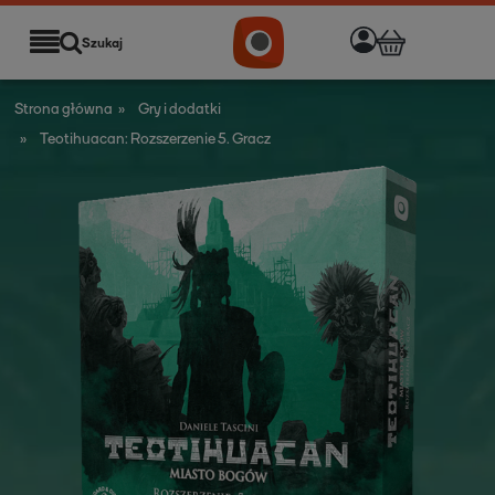
Szukaj
Strona główna
»
Gry i dodatki
»
Teotihuacan: Rozszerzenie 5. Gracz