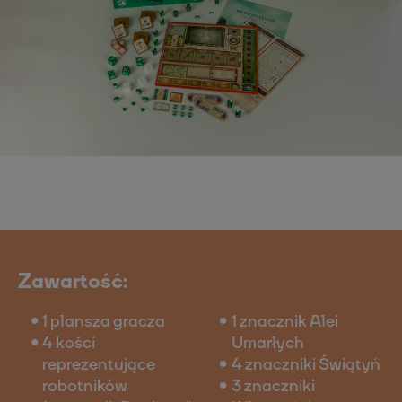
Zawartość:
1 plansza gracza
1 znacznik Alei
4 kości
Umarłych
reprezentujące
4 znaczniki Świątyń
robotników
3 znaczniki