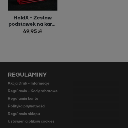
HoldX - Zestaw
podstawek na karty
i żetony
49,95 zł
REGULAMINY
Akcja Druk - Informacje
Regulamin - Kody rabatowe
Regulamin konta
Polityka prywatności
Regulamin sklepu
Ustawienia plików cookies