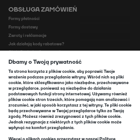
OBSŁUGA ZAMÓWIEŃ
Formy płatności
Formy dostawy
Zwroty i reklamacje
Jak działają kody rabatowe?
Akcja Dodruk - O programie
Dbamy o Twoją prywatność
Kontakt
Dla Partnerów
Ta strona korzysta z plików cookie, aby poprawić Twoje
wrażenia podczas przeglądania witryny. Wśród nich są pliki
cookie, które sklasyfikowano jako niezbędne, przechowywane
O NAS
w przeglądarce, ponieważ są niezbędne do działania
podstawowych funkcji strony internetowej. Używamy również
plików cookie stron trzecich, które pomagają nam analizować i
zrozumieć, w jaki sposób korzystasz z tej witryny. Te pliki cookie
będą przechowywane w Twojej przeglądarce tylko za Twoją
O nas
zgodą. Możesz również zrezygnować z tych plików cookie.
Informacja dla Klubów
Jednak rezygnacja z niektórych z tych plików cookie może
wpłynąć na komfort przeglądania.
Blog
+48 32 334 85 38
Więcej o plikach cookies przeczytasz w naszej Polityce