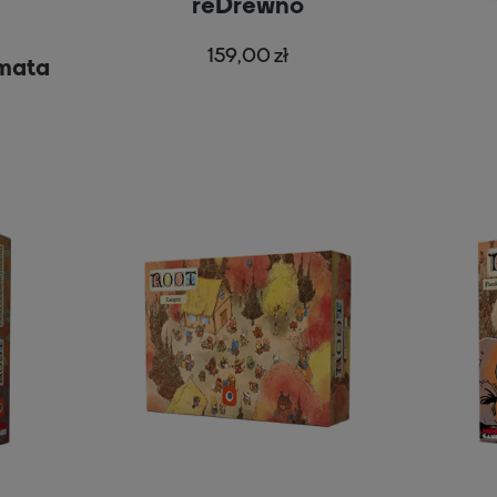
reDrewno
159,00 zł
mata