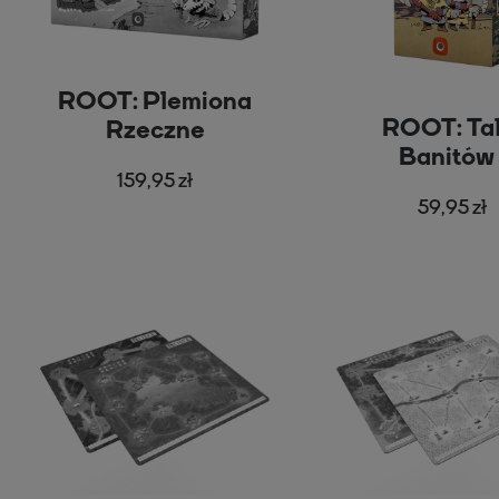
ROOT: Plemiona
ROOT: Tal
Rzeczne
Banitów 
159,95 zł
Partyzant
59,95 zł