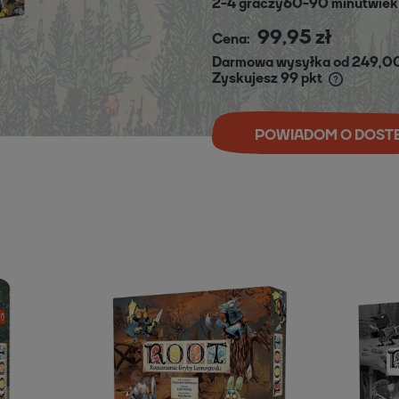
2
-
4
graczy
60-90 minut
wiek
99,95 zł
Cena:
Darmowa wysyłka od 249,00
Zyskujesz
99
pkt
POWIADOM O DOST