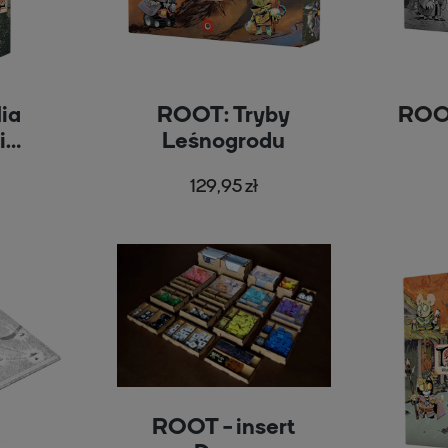
ia
ROOT: Tryby
ROOT
i
Leśnogrodu
ów
129,95 zł
ROOT - insert