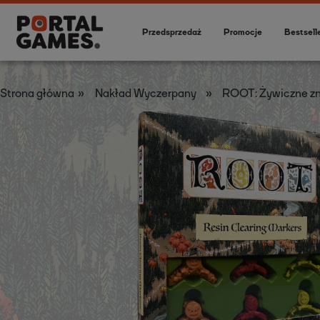
Przedsprzedaż
Promocje
Bestsell
»
»
Strona główna
Nakład Wyczerpany
ROOT: Żywiczne zn