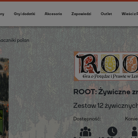
ery
Gry i dodatki
Akcesoria
Zapowiedzi
Outlet
Wieści z 
aczniki polan
ROOT: Żywiczne zn
Zestaw 12 żywicznyc
Dostępność:
Konie