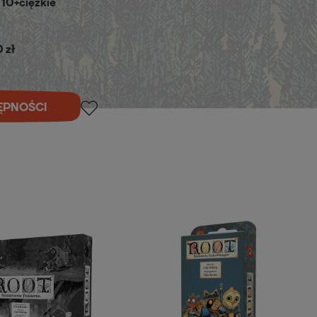
 10+
ciężkie
 zł
ĘPNOŚCI