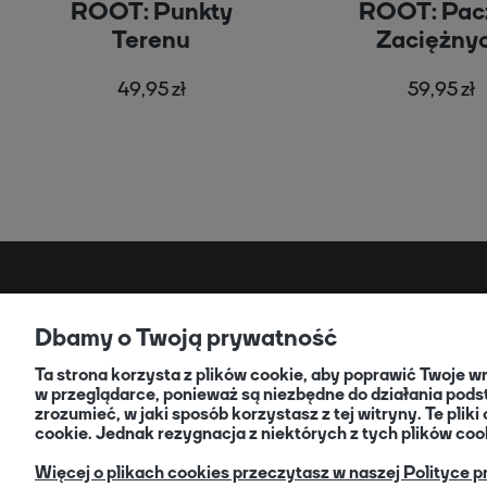
ROOT: Punkty
ROOT: Pac
Terenu
Zaciężny
Podziemi
49,95 zł
59,95 zł
REGULAMINY
OB
Dbamy o Twoją prywatność
Akcja Druk - Informacje
For
Ta strona korzysta z plików cookie, aby poprawić Twoje 
Regulamin - Kody rabatowe
For
w przeglądarce, ponieważ są niezbędne do działania pods
Regulamin konta
Zwr
zrozumieć, w jaki sposób korzystasz z tej witryny. Te pl
Polityka prywatności
Jak
cookie. Jednak rezygnacja z niektórych z tych plików co
Regulamin sklepu
Akc
Więcej o plikach cookies przeczytasz w naszej Polityce p