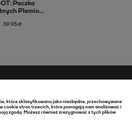
OT: Paczka
żnych Plemion
zecznych
59,95 zł
EN
okie, które sklasyfikowano jako niezbędne, przechowywane
 cookie stron trzecich, które pomagają nam analizować i
 Twoją zgodą. Możesz również zrezygnować z tych plików