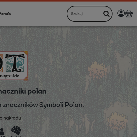
Portalu
aczniki polan
h znaczników Symboli Polan.
c nakładu