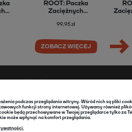
zka
ROOT: Paczka
RO
ch
Zaciężnych
Zacię
a
Maruderów
R
99,95 zł
ZOBACZ WIĘCEJ
SŁUGA ZAMÓWIEŃ
O NAS
my płatności
wrażenia podczas przeglądania witryny. Wśród nich są pliki co
my dostawy
O nas
tawowych funkcji strony internetowej. Używamy również plików
oty i reklamacje
Informacja dla Klubów
iki cookie będą przechowywane w Twojej przeglądarce tylko za
 działają kody rabatowe?
okie może wpłynąć na komfort przeglądania.
Blog
ja Dodruk - O programie
+48 32 334 85 38
rywatności.