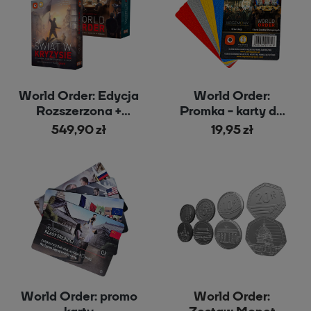
World Order: Edycja
World Order:
Rozszerzona +
Promka - karty do
Świat w Kryzysie
Hegemony
549,90 zł
19,95 zł
World Order: promo
World Order: