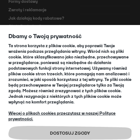
Formy dostawy
Zwroty i reklamacje
Jak działają kody rabatowe?
Akcja Dodruk - O programie
Dbamy o Twoją prywatność
Kontakt
Dla Partnerów
Ta strona korzysta z plików cookie, aby poprawić Twoje
wrażenia podczas przeglądania witryny. Wśród nich są pliki
cookie, które sklasyfikowano jako niezbędne, przechowywane
O NAS
w przeglądarce, ponieważ są niezbędne do działania
podstawowych funkcji strony internetowej. Używamy również
plików cookie stron trzecich, które pomagają nam analizować i
zrozumieć, w jaki sposób korzystasz z tej witryny. Te pliki cookie
będą przechowywane w Twojej przeglądarce tylko za Twoją
O nas
zgodą. Możesz również zrezygnować z tych plików cookie.
Informacja dla Klubów
Jednak rezygnacja z niektórych z tych plików cookie może
wpłynąć na komfort przeglądania.
Blog
+48 32 334 85 38
Więcej o plikach cookies przeczytasz w naszej Polityce
prywatności.
EN
DOSTOSUJ ZGODY