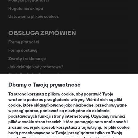
Polityka prywatności
Regulamin sklepu
Ustawienia plików cookies
OBSŁUGA ZAMÓWIEŃ
Formy płatności
Formy dostawy
Zwroty i reklamacje
Jak działają kody rabatowe?
Akcja Dodruk - O programie
Dbamy o Twoją prywatność
Kontakt
Dla Partnerów
Ta strona korzysta z plików cookie, aby poprawić Twoje
wrażenia podczas przeglądania witryny. Wśród nich są pliki
cookie, które sklasyfikowano jako niezbędne, przechowywane
O NAS
w przeglądarce, ponieważ są niezbędne do działania
podstawowych funkcji strony internetowej. Używamy również
plików cookie stron trzecich, które pomagają nam analizować i
zrozumieć, w jaki sposób korzystasz z tej witryny. Te pliki cookie
będą przechowywane w Twojej przeglądarce tylko za Twoją
O nas