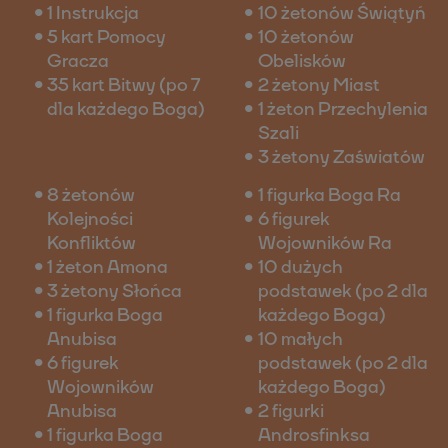
1 Instrukcja
10 żetonów Świątyń
5 kart Pomocy
10 żetonów
Gracza
Obelisków
35 kart Bitwy (po 7
2 żetony Miast
dla każdego Boga)
1 żeton Przechylenia
Szali
3 żetony Zaświatów
8 żetonów
1 figurka Boga Ra
Kolejności
6 figurek
Konfliktów
Wojowników Ra
1 żeton Amona
10 dużych
3 żetony Słońca
podstawek (po 2 dla
1 figurka Boga
każdego Boga)
Anubisa
10 małych
6 figurek
podstawek (po 2 dla
Wojowników
każdego Boga)
Anubisa
2 figurki
1 figurka Boga
Androsfinksa