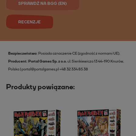
SPRAWDŹ NA BGG (EN)
RECENZJE
Bezpieczeństwo
Posiada oznaczenie CE (zgodność z normami UE).
Producent
Portal Games Sp. z o.o.
ul. Sienkiewicza 13
44-190 Knurów,
Polska
portal@portalgames.pl
+48 32 334 85 38
Produkty powiązane: