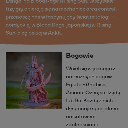
Langa, po Blood Rage i Rising Sun. Wszystkie
trzy gry opierają się na mechanice area control i
przenoszą nas w fascynujący świat mitologii -
nordyckiej w Blood Rage, japońskiej w Rising
Sun, a egipskiej w Ankh.
Bogowie
Wciel się w jednego z
antycznych bogów
Egiptu - Anubisa,
Amona, Ozyrysa, Izydy
lub Ra. Każdy z nich
dysponuje specjalnymi,
unikatowymi
zdolnościami.