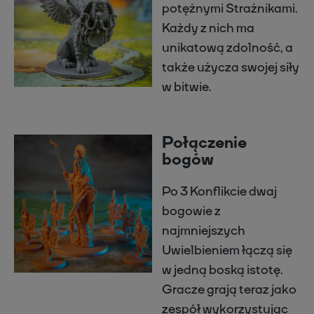
potężnymi Strażnikami.
Każdy z nich ma
unikatową zdolność, a
także użycza swojej siły
w bitwie.
Połączenie
bogów
Po 3 Konflikcie dwaj
bogowie z
najmniejszych
Uwielbieniem łączą się
w jedną boską istotę.
Gracze grają teraz jako
zespół wykorzystując