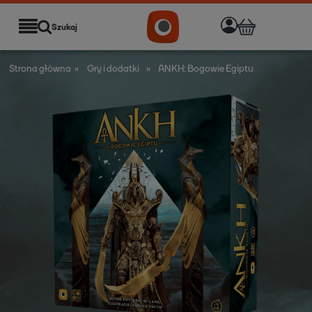
Szukaj
Strona główna
»
Gry i dodatki
»
ANKH: Bogowie Egiptu