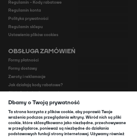
Regulamin - Kody rabatowe
Regulamin konta
Polityka prywatności
Regulamin sklepu
Ustawienia plików cookies
OBSŁUGA ZAMÓWIEŃ
Formy płatności
Formy dostawy
Zwroty i reklamacje
Jak działają kody rabatowe?
Akcja Dodruk - O programie
Dbamy o Twoją prywatność
Kontakt
Dla Partnerów
Ta strona korzysta z plików cookie, aby poprawić Twoje
wrażenia podczas przeglądania witryny. Wśród nich są pliki
cookie, które sklasyfikowano jako niezbędne, przechowywane
O NAS
w przeglądarce, ponieważ są niezbędne do działania
podstawowych funkcji strony internetowej. Używamy również