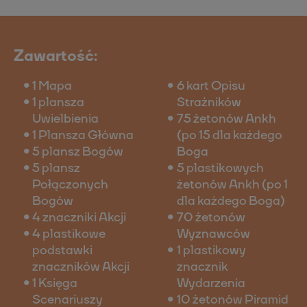
Zawartość:
1 Mapa
6 kart Opisu
1 plansza
Strażników
Uwielbienia
75 żetonów Ankh
1 Plansza Główna
(po 15 dla każdego
5 plansz Bogów
Boga
5 plansz
5 plastikowych
Połączonych
żetonów Ankh (po 1
Bogów
dla każdego Boga)
4 znaczniki Akcji
70 żetonów
4 plastikowe
Wyznawców
podstawki
1 plastikowy
znaczników Akcji
znacznik
1 Księga
Wydarzenia
Scenariuszy
10 żetonów Piramid