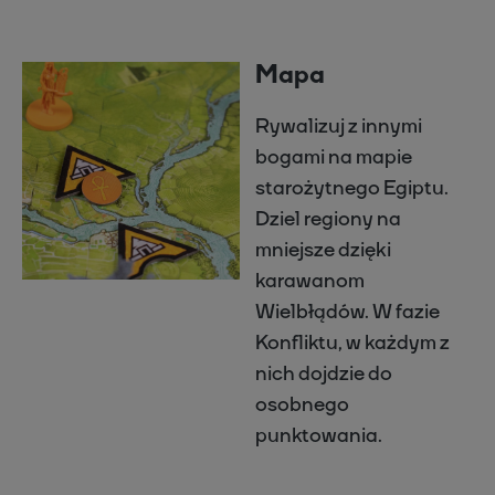
Mapa
Rywalizuj z innymi
bogami na mapie
starożytnego Egiptu.
Dziel regiony na
mniejsze dzięki
karawanom
Wielbłądów. W fazie
Konfliktu, w każdym z
nich dojdzie do
osobnego
punktowania.