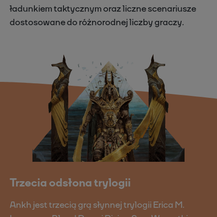
ładunkiem taktycznym oraz liczne scenariusze
dostosowane do różnorodnej liczby graczy.
Trzecia odsłona trylogii
Ankh jest trzecią grą słynnej trylogii Erica M.