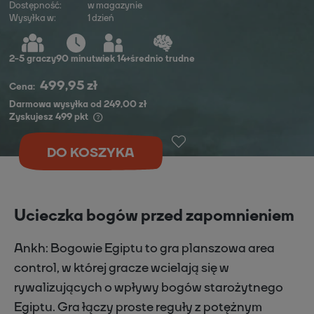
Dostępność:
w magazynie
Wysyłka w:
1 dzień
2
-
5
graczy
90 minut
wiek 14+
średnio trudne
499,95 zł
Cena:
Darmowa wysyłka od 249,00 zł
Zyskujesz
499
pkt
DO KOSZYKA
Ucieczka bogów przed zapomnieniem
Ankh: Bogowie Egiptu to gra planszowa area
control, w której gracze wcielają się w
rywalizujących o wpływy bogów starożytnego
Egiptu. Gra łączy proste reguły z potężnym