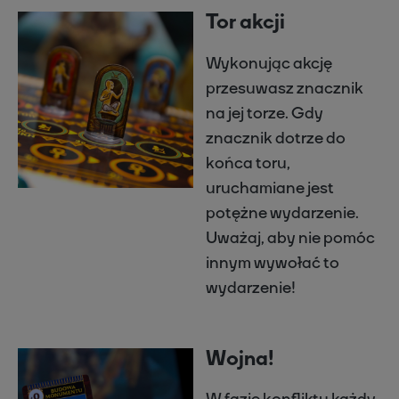
Tor akcji
Wykonując akcję
przesuwasz znacznik
na jej torze. Gdy
znacznik dotrze do
końca toru,
uruchamiane jest
potężne wydarzenie.
Uważaj, aby nie pomóc
innym wywołać to
wydarzenie!
Wojna!
W fazie konfliktu każdy