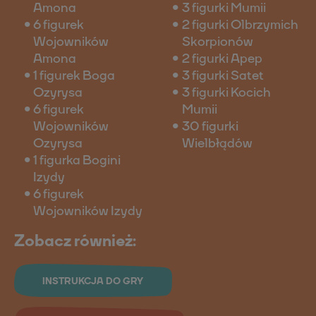
Amona
3 figurki Mumii
6 figurek
2 figurki Olbrzymich
Wojowników
Skorpionów
Amona
2 figurki Apep
1 figurek Boga
3 figurki Satet
Ozyrysa
3 figurki Kocich
6 figurek
Mumii
Wojowników
30 figurki
Ozyrysa
Wielbłądów
1 figurka Bogini
Izydy
6 figurek
Wojowników Izydy
Zobacz również:
INSTRUKCJA DO GRY