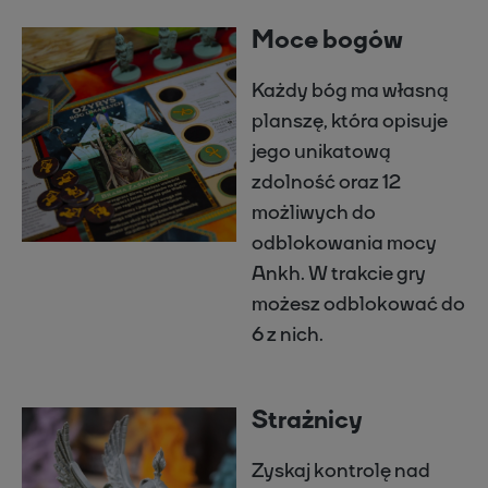
Moce bogów
Każdy bóg ma własną
planszę, która opisuje
jego unikatową
zdolność oraz 12
możliwych do
odblokowania mocy
Ankh. W trakcie gry
możesz odblokować do
6 z nich.
Strażnicy
Zyskaj kontrolę nad