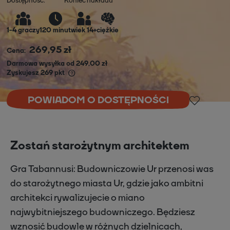
Dostępność:
Koniec nakładu
1
-
4
graczy
120 minut
wiek 14+
ciężkie
269,95 zł
Cena:
Darmowa wysyłka od 249,00 zł
Zyskujesz
269
pkt
POWIADOM O DOSTĘPNOŚCI
Zostań starożytnym architektem
Gra Tabannusi: Budowniczowie Ur przenosi was
do starożytnego miasta Ur, gdzie jako ambitni
architekci rywalizujecie o miano
najwybitniejszego budowniczego. Będziesz
wznosić budowle w różnych dzielnicach,