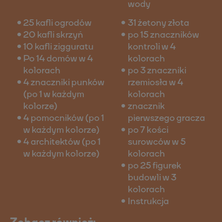
wody
25 kafli ogrodów
31 żetony złota
20 kafli skrzyń
po 15 znaczników
10 kafli zigguratu
kontroli w 4
Po 14 domów w 4
kolorach
kolorach
po 3 znaczniki
4 znaczniki punków
rzemiosła w 4
(po 1 w każdym
kolorach
kolorze)
znacznik
4 pomocników (po 1
pierwszego gracza
w każdym kolorze)
po 7 kości
4 architektów (po 1
surowców w 5
w każdym kolorze)
kolorach
po 25 figurek
budowli w 3
kolorach
Instrukcja