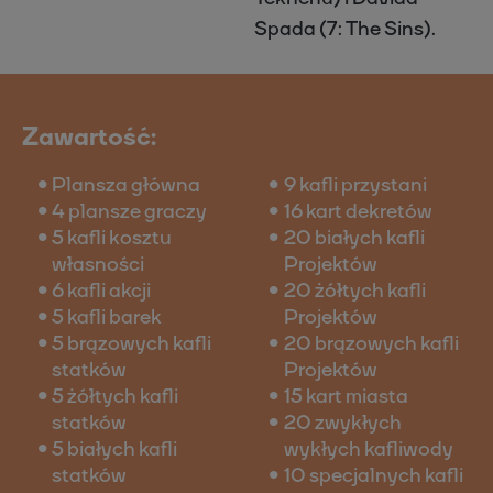
Spada (7: The Sins).
Zawartość:
Plansza główna
9 kafli przystani
4 plansze graczy
16 kart dekretów
5 kafli kosztu
20 białych kafli
własności
Projektów
6 kafli akcji
20 żółtych kafli
5 kafli barek
Projektów
5 brązowych kafli
20 brązowych kafli
statków
Projektów
5 żółtych kafli
15 kart miasta
statków
20 zwykłych
5 białych kafli
wykłych kafliwody
statków
10 specjalnych kafli