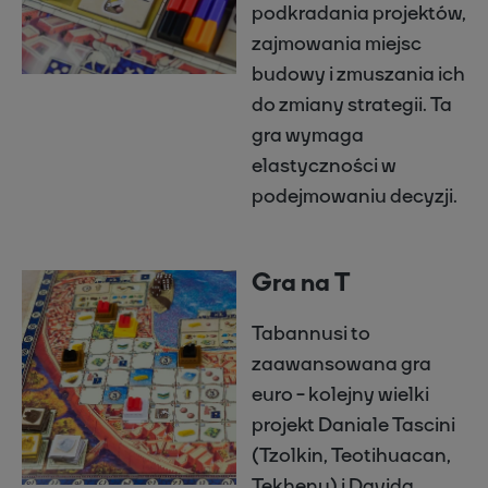
podkradania projektów,
zajmowania miejsc
budowy i zmuszania ich
do zmiany strategii. Ta
gra wymaga
elastyczności w
podejmowaniu decyzji.
Gra na T
Tabannusi to
zaawansowana gra
euro - kolejny wielki
projekt Daniale Tascini
(Tzolkin, Teotihuacan,
Tekhenu) i Davida