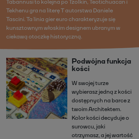
Tabannusi to kolejna po Tzolkin, Teotichuacan i
Tekhenu gra na literę T autorstwa Daniele
Tascini. Ta linia gier euro charakteryzuje się
kunsztownym włoskim designem ubranym w
ciekawą otoczkę historyczną.
Podwójna funkcja
kości
W swojej turze
wybierasz jedną z kości
dostępnych na barce z
twoim Architektem.
Kolor kości decyduje o
surowcu, jaki
otrzymasz, a jej wartość