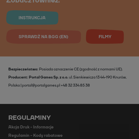
Zobacz również:
INSTRUKCJA
SPRAWDŹ NA BGG (EN)
FILMY
Bezpieczeństwo
Posiada oznaczenie CE (zgodność z normami UE).
Producent
Portal Games Sp. z o.o.
ul. Sienkiewicza 13
44-190 Knurów,
Polska
portal@portalgames.pl
+48 32 334 85 38
REGULAMINY
Akcja Druk - Informacje
Regulamin - Kody rabatowe