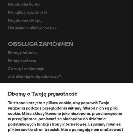
Regulamin konta
Polityka prywatności
Regulamin sklepu
Ustawienia plików cookies
OBSŁUGA ZAMÓWIEŃ
Formy płatności
Formy dostawy
Zwroty i reklamacje
Jak działają kody rabatowe?
Akcja Dodruk - O programie
Dbamy o Twoją prywatność
Kontakt
Dla Partnerów
Ta strona korzysta z plików cookie, aby poprawić Twoje
wrażenia podczas przeglądania witryny. Wśród nich są pliki
cookie, które sklasyfikowano jako niezbędne, przechowywane
O NAS
w przeglądarce, ponieważ są niezbędne do działania
podstawowych funkcji strony internetowej. Używamy również
plików cookie stron trzecich, które pomagają nam analizować i