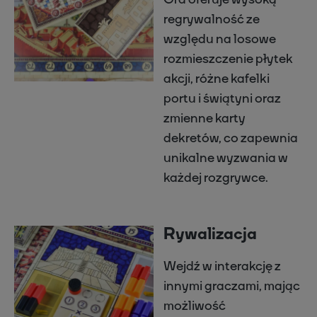
regrywalność ze
względu na losowe
rozmieszczenie płytek
akcji, różne kafelki
portu i świątyni oraz
zmienne karty
dekretów, co zapewnia
unikalne wyzwania w
każdej rozgrywce.
Rywalizacja
Wejdź w interakcję z
innymi graczami, mając
możliwość