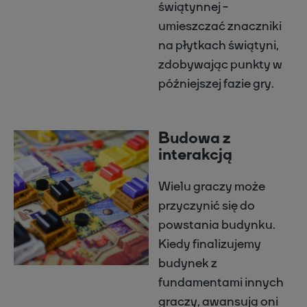
świątynnej -
umieszczać znaczniki
na płytkach świątyni,
zdobywając punkty w
późniejszej fazie gry.
Budowa z
interakcją
Wielu graczy może
przyczynić się do
powstania budynku.
Kiedy finalizujemy
budynek z
fundamentami innych
graczy, awansują oni