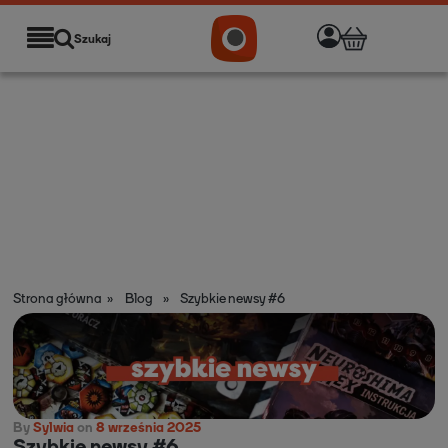
Szukaj
Strona główna
»
Blog
»
Szybkie newsy #6
By
Sylwia
on
8 września 2025
Szybkie newsy #6