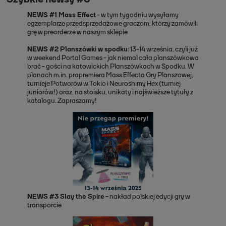
NEWS #1 Mass Effect
- w tym tygodniu wysyłamy
egzemplarze przedsprzedażowe graczom, którzy zamówili
grę w preorderze w naszym sklepie
NEWS #2 Planszówki w spodku
: 13-14 września, czyli już
w weekend Portal Games - jak niemal cała planszówkowa
brać - gości na katowickich Planszówkach w Spodku. W
planach m.in. prapremiera Mass Effecta Gry Planszowej,
turnieje Potworów w Tokio i Neuroshimy Hex (turniej
juniorów!) oraz, na stoisku, unikaty i najświeższe tytuły z
katalogu. Zapraszamy!
NEWS #3 Slay the Spire
- nakład polskiej edycji gry w
transporcie