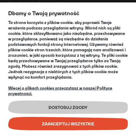
Akcja Dodruk - O programie
Dbamy o Twoją prywatność
Kontakt
Dla Partnerów
Ta strona korzysta z plików cookie, aby poprawić Twoje
wrażenia podczas przeglądania witryny. Wśród nich są pliki
cookie, które sklasyfikowano jako niezbędne, przechowywane
O NAS
w przeglądarce, ponieważ są niezbędne do działania
podstawowych funkcji strony internetowej. Używamy również
plików cookie stron trzecich, które pomagają nam analizować i
zrozumieć, w jaki sposób korzystasz z tej witryny. Te pliki cookie
będą przechowywane w Twojej przeglądarce tylko za Twoją
O nas
zgodą. Możesz również zrezygnować z tych plików cookie.
Informacja dla Klubów
Jednak rezygnacja z niektórych z tych plików cookie może
wpłynąć na komfort przeglądania.
Blog
+48 32 334 85 38
Więcej o plikach cookies przeczytasz w naszej Polityce
prywatności.
EN
DOSTOSUJ ZGODY
ZAAKCEPTUJ WSZYSTKIE
COPYRIGHT © 2026 PORTAL GAMES SP. Z O.O.
IMPLEMENTATION:
BOMBARDIER AD AGENCY