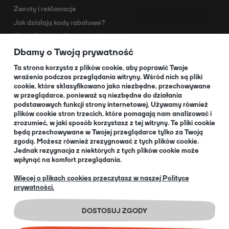
Zwroty i reklamacje
Jak działają kody rabatowe?
Akcja Dodruk - O programie
Dbamy o Twoją prywatność
Kontakt
Dla Partnerów
Ta strona korzysta z plików cookie, aby poprawić Twoje
wrażenia podczas przeglądania witryny. Wśród nich są pliki
cookie, które sklasyfikowano jako niezbędne, przechowywane
O NAS
w przeglądarce, ponieważ są niezbędne do działania
podstawowych funkcji strony internetowej. Używamy również
plików cookie stron trzecich, które pomagają nam analizować i
zrozumieć, w jaki sposób korzystasz z tej witryny. Te pliki cookie
będą przechowywane w Twojej przeglądarce tylko za Twoją
O nas
zgodą. Możesz również zrezygnować z tych plików cookie.
Informacja dla Klubów
Jednak rezygnacja z niektórych z tych plików cookie może
wpłynąć na komfort przeglądania.
Blog
+48 32 334 85 38
Więcej o plikach cookies przeczytasz w naszej Polityce
prywatności.
EN
DOSTOSUJ ZGODY