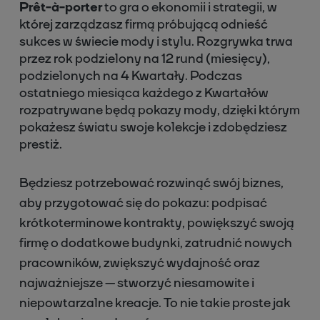
Prêt-à-porter
to gra o ekonomii i strategii, w
której zarządzasz firmą próbującą odnieść
sukces w świecie mody i stylu. Rozgrywka trwa
przez rok podzielony na 12 rund (miesięcy),
podzielonych na 4 Kwartały. Podczas
ostatniego miesiąca każdego z Kwartałów
rozpatrywane będą pokazy mody, dzięki którym
pokażesz światu swoje kolekcje i zdobędziesz
prestiż.
Będziesz potrzebować rozwinąć swój biznes,
aby przygotować się do pokazu: podpisać
krótkoterminowe kontrakty, powiększyć swoją
firmę o dodatkowe budynki, zatrudnić nowych
pracowników, zwiększyć wydajność oraz
najważniejsze — stworzyć niesamowite i
niepowtarzalne kreacje. To nie takie proste jak