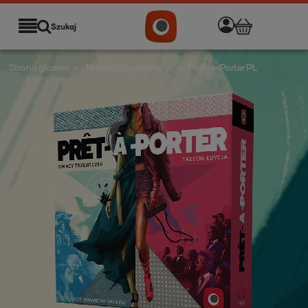
Szukaj
Strona główna
»
Nakład Wyczerpany
»
Pret-a-Porter PL