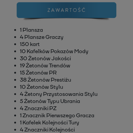
1 Plansza
4 Plansze Graczy
150 kart
10 Kafelków Pokazów Mody
30 Żetonów Jakości
19 Żetonów Trendów
15 Żetonów PR
38 Żetonów Prestiżu
10 Żetonów Stylu
4 Żetony Przystosowania Stylu
5 Żetonów Typu Ubrania
4 Znaczniki PZ
1 Znacznik Pierwszego Gracza
1 Kafelek Kolejności Tury
4 Znaczniki Kolejności