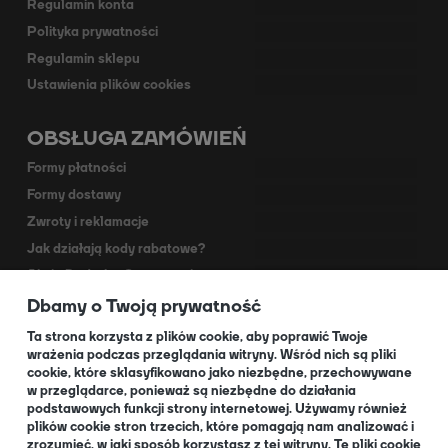
Regulamin konta
Polityka prywatności
Regulamin sklepu
Ustawienia plików cookies
OBSŁUGA ZAMÓWIEŃ
Formy płatności
Formy dostawy
Zwroty i reklamacje
Jak działają kody rabatowe?
Akcja Dodruk - O programie
Dbamy o Twoją prywatność
Kontakt
Dla Partnerów
Ta strona korzysta z plików cookie, aby poprawić Twoje
wrażenia podczas przeglądania witryny. Wśród nich są pliki
cookie, które sklasyfikowano jako niezbędne, przechowywane
O NAS
w przeglądarce, ponieważ są niezbędne do działania
podstawowych funkcji strony internetowej. Używamy również
plików cookie stron trzecich, które pomagają nam analizować i
zrozumieć, w jaki sposób korzystasz z tej witryny. Te pliki cookie