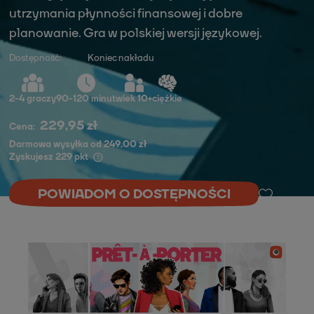
utrzymania płynności finansowej i dobre
planowanie. Gra w polskiej wersji językowej.
Dostępność:
Koniec nakładu
2
-
4
graczy
90-120 minut
wiek 10+
ciężkie
229,95 zł
Cena:
Darmowa wysyłka od 249,00 zł
Zyskujesz
229
pkt
POWIADOM O DOSTĘPNOŚCI