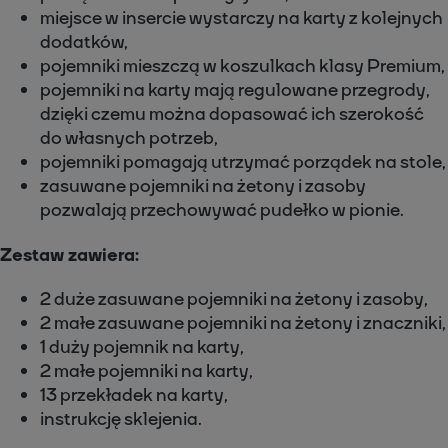
miejsce w insercie wystarczy na karty z kolejnych
dodatków,
pojemniki mieszczą w koszulkach klasy Premium,
pojemniki na karty mają regulowane przegrody,
dzięki czemu można dopasować ich szerokość
do własnych potrzeb,
pojemniki pomagają utrzymać porządek na stole,
zasuwane pojemniki na żetony i zasoby
pozwalają przechowywać pudełko w pionie.
Zestaw
zawiera:
2 duże zasuwane pojemniki na żetony i zasoby,
2 małe zasuwane pojemniki na żetony i znaczniki,
1 duży pojemnik na karty,
2 małe pojemniki na karty,
13 przekładek na karty,
instrukcję sklejenia.