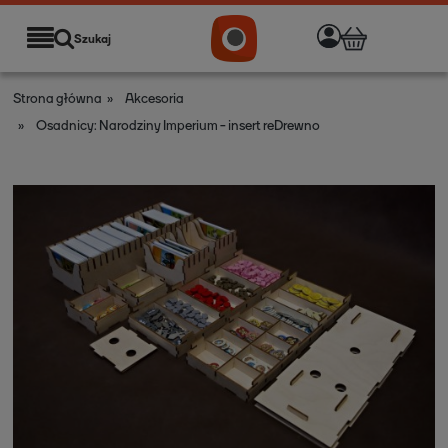
Szukaj
Strona główna
»
Akcesoria
»
Osadnicy: Narodziny Imperium - insert reDrewno