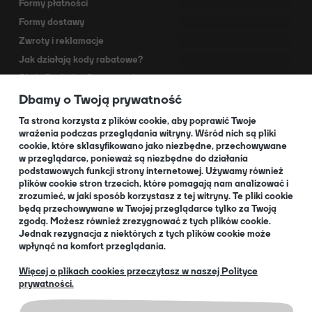
Formy płatności
Formy dostawy
Zwroty i reklamacje
Jak działają kody rabatowe?
Akcja Dodruk - O programie
Dbamy o Twoją prywatność
Kontakt
Dla Partnerów
Ta strona korzysta z plików cookie, aby poprawić Twoje
wrażenia podczas przeglądania witryny. Wśród nich są pliki
cookie, które sklasyfikowano jako niezbędne, przechowywane
O NAS
w przeglądarce, ponieważ są niezbędne do działania
podstawowych funkcji strony internetowej. Używamy również
plików cookie stron trzecich, które pomagają nam analizować i
zrozumieć, w jaki sposób korzystasz z tej witryny. Te pliki cookie
będą przechowywane w Twojej przeglądarce tylko za Twoją
O nas
zgodą. Możesz również zrezygnować z tych plików cookie.
Informacja dla Klubów
Jednak rezygnacja z niektórych z tych plików cookie może
wpłynąć na komfort przeglądania.
Blog
+48 32 334 85 38
Więcej o plikach cookies przeczytasz w naszej Polityce
prywatności.
EN