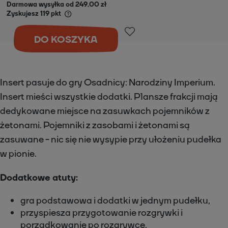
Darmowa wysyłka od 249,00 zł
Zyskujesz
119
pkt
DO KOSZYKA
Insert pasuje do gry Osadnicy: Narodziny Imperium.
Insert mieści wszystkie dodatki. Plansze frakcji mają
dedykowane miejsce na zasuwkach pojemników z
żetonami. Pojemniki z zasobami i żetonami są
zasuwane - nic się nie wysypie przy ułożeniu pudełka
w pionie.
Dodatkowe atuty:
gra podstawowa i dodatki w jednym pudełku,
przyspiesza przygotowanie rozgrywki i
porządkowanie po rozgrywce,