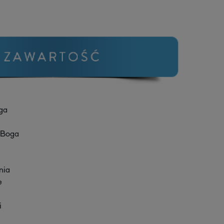
oga
 Boga
nia
e
i