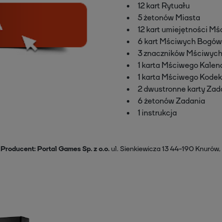
12 kart Rytuału
5 żetonów Miasta
12 kart umiejętności M
6 kart Mściwych Bogów
3 znaczników Mściwyc
1 karta Mściwego Kalen
1 karta Mściwego Kode
2 dwustronne karty Zad
6 żetonów Zadania
1 instrukcja
.
Producent
Portal Games Sp. z o.o.
ul. Sienkiewicza 13
44-190 Knurów,