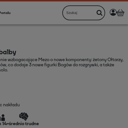
Portalu
balby
zenie wzbogacające Mezo o nowe komponenty: żetony Ołtarzy,
ów, co dodaje
3 nowe figurki Bogów
do rozgrywki, a także
solo
.
c nakładu
k 14+
średnio trudne