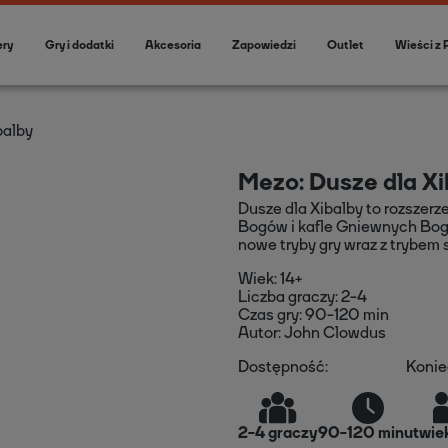
ery
Gry i dodatki
Akcesoria
Zapowiedzi
Outlet
Wieści z 
balby
Mezo: Dusze dla Xi
Dusze dla Xibalby
to rozszer
Bogów i kafle Gniewnych Bog
nowe tryby gry
wraz z trybem 
Wiek: 14+
Liczba graczy: 2-4
Czas gry: 90-120 min
Autor: John Clowdus
Dostępność:
Konie
2
-
4
graczy
90-120 minut
wie