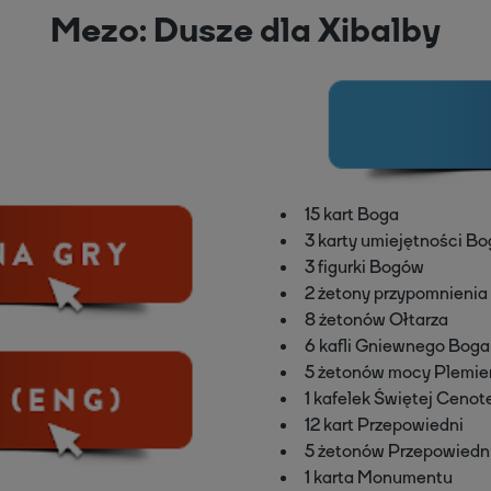
Mezo: Dusze dla Xibalby
15 kart Boga
3 karty umiejętności B
3 figurki Bogów
2 żetony przypomnienia
8 żetonów Ołtarza
6 kafli Gniewnego Boga
5 żetonów mocy Plemie
1 kafelek Świętej Cenot
12 kart Przepowiedni
5 żetonów Przepowiedn
1 karta Monumentu