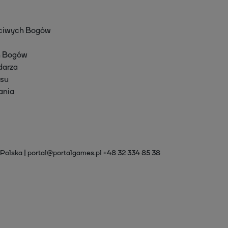
ściwych Bogów
h Bogów
darza
ksu
ania
 Polska
portal@portalgames.pl
+48 32 334 85 38