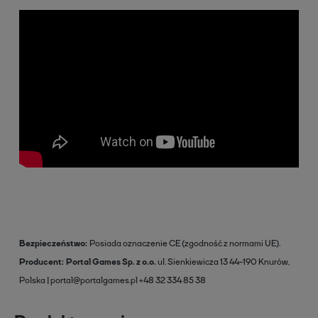
Bezpieczeństwo
Posiada oznaczenie CE (zgodność z normami UE).
Producent
Portal Games Sp. z o.o.
ul. Sienkiewicza 13
44-190 Knurów,
Polska
portal@portalgames.pl
+48 32 334 85 38