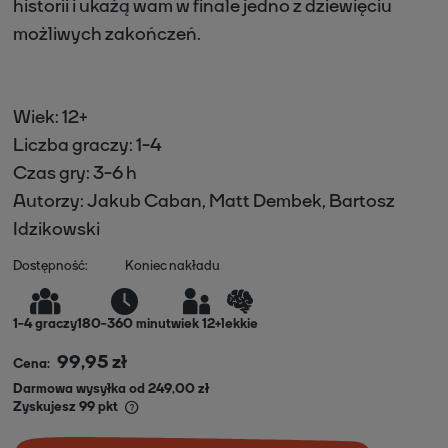
historii i ukażą wam w finale jedno z dziewięciu
możliwych zakończeń.
Wiek: 12+
Liczba graczy: 1-4
Czas gry: 3-6 h
Autorzy: Jakub Caban, Matt Dembek, Bartosz
Idzikowski
Dostępność:
Koniec nakładu
1
-
4
graczy
180-360 minut
wiek 12+
lekkie
99,95 zł
Cena:
Darmowa wysyłka od 249,00 zł
Zyskujesz
99
pkt