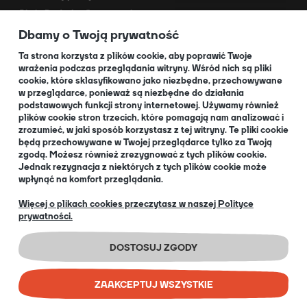
Akcja Dodruk - O programie
Dbamy o Twoją prywatność
Kontakt
Dla Partnerów
Ta strona korzysta z plików cookie, aby poprawić Twoje
wrażenia podczas przeglądania witryny. Wśród nich są pliki
cookie, które sklasyfikowano jako niezbędne, przechowywane
O NAS
w przeglądarce, ponieważ są niezbędne do działania
podstawowych funkcji strony internetowej. Używamy również
plików cookie stron trzecich, które pomagają nam analizować i
zrozumieć, w jaki sposób korzystasz z tej witryny. Te pliki cookie
będą przechowywane w Twojej przeglądarce tylko za Twoją
O nas
zgodą. Możesz również zrezygnować z tych plików cookie.
Informacja dla Klubów
Jednak rezygnacja z niektórych z tych plików cookie może
wpłynąć na komfort przeglądania.
Blog
+48 32 334 85 38
Więcej o plikach cookies przeczytasz w naszej Polityce
prywatności.
EN
DOSTOSUJ ZGODY
ZAAKCEPTUJ WSZYSTKIE
COPYRIGHT © 2026 PORTAL GAMES SP. Z O.O.