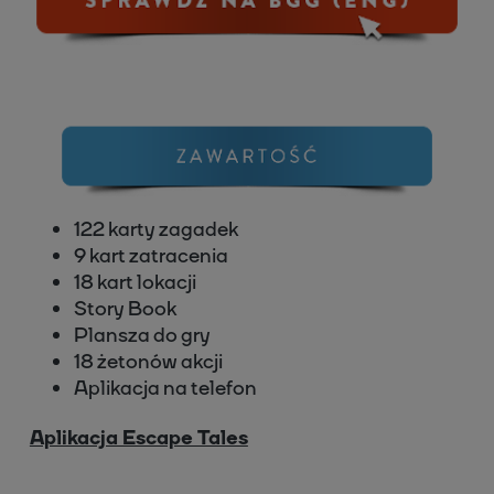
122 karty zagadek
9 kart zatracenia
18 kart lokacji
Story Book
Plansza do gry
18 żetonów akcji
Aplikacja na telefon
Aplikacja Escape Tales