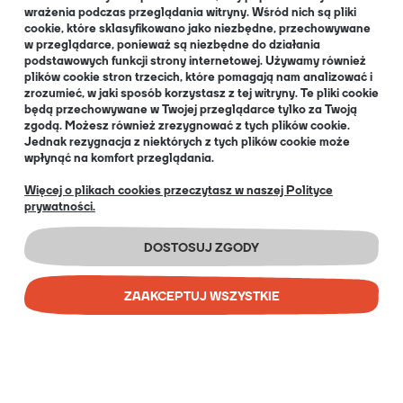
wrażenia podczas przeglądania witryny. Wśród nich są pliki
cookie, które sklasyfikowano jako niezbędne, przechowywane
O NAS
w przeglądarce, ponieważ są niezbędne do działania
podstawowych funkcji strony internetowej. Używamy również
plików cookie stron trzecich, które pomagają nam analizować i
zrozumieć, w jaki sposób korzystasz z tej witryny. Te pliki cookie
będą przechowywane w Twojej przeglądarce tylko za Twoją
O nas
zgodą. Możesz również zrezygnować z tych plików cookie.
Informacja dla Klubów
Jednak rezygnacja z niektórych z tych plików cookie może
wpłynąć na komfort przeglądania.
Blog
+48 32 334 85 38
Więcej o plikach cookies przeczytasz w naszej Polityce
prywatności.
EN
DOSTOSUJ ZGODY
ZAAKCEPTUJ WSZYSTKIE
COPYRIGHT © 2026 PORTAL GAMES SP. Z O.O.
IMPLEMENTATION:
BOMBARDIER AD AGENCY
SKLEP INTERNETOWY SHOPER PREMIUM
POKAŻ PEŁNĄ WERSJĘ STRONY