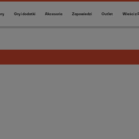
ery
Gry i dodatki
Akcesoria
Zapowiedzi
Outlet
Wieści z 