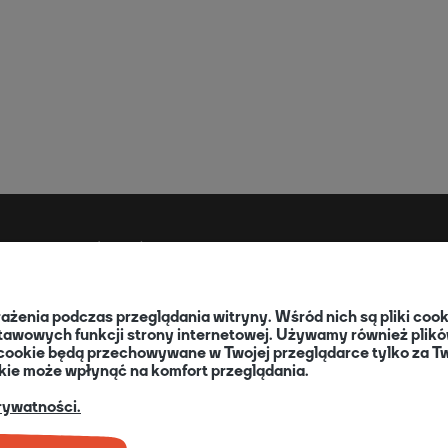
SŁUGA ZAMÓWIEŃ
O NAS
my płatności
wrażenia podczas przeglądania witryny. Wśród nich są pliki co
my dostawy
O nas
tawowych funkcji strony internetowej. Używamy również plików
oty i reklamacje
Informacja dla Klubów
iki cookie będą przechowywane w Twojej przeglądarce tylko za
 działają kody rabatowe?
okie może wpłynąć na komfort przeglądania.
Blog
ja Dodruk - O programie
+48 32 334 85 38
rywatności.
takt