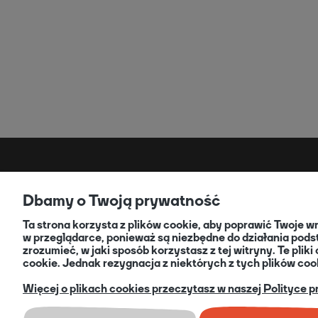
REGULAMINY
OB
Dbamy o Twoją prywatność
Akcja Druk - Informacje
For
Ta strona korzysta z plików cookie, aby poprawić Twoje 
Regulamin - Kody rabatowe
For
w przeglądarce, ponieważ są niezbędne do działania pods
Regulamin konta
Zwr
zrozumieć, w jaki sposób korzystasz z tej witryny. Te pl
Polityka prywatności
Jak
cookie. Jednak rezygnacja z niektórych z tych plików co
Regulamin sklepu
Akc
Więcej o plikach cookies przeczytasz w naszej Polityce p
Ustawienia plików cookies
Kon