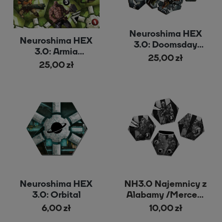
Neuroshima HEX
Neuroshima HEX
3.0: Doomsday
3.0: Armia
Machine
25,00 zł
Posterunek z nową
25,00 zł
grafiką
Neuroshima HEX
NH3.0 Najemnicy z
3.0: Orbital
Alabamy /Mercen.
from Alabama
6,00 zł
10,00 zł