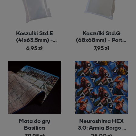
Koszulki Std.E
Koszulki Std.G
(41x63,5mm) -
(68x68mm) - Portal
Portal Games
Games
6,95 zł
7,95 zł
Mata do gry
Neuroshima HEX
Basilica
3.0: Armia Borgo z
nową grafiką