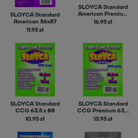
SLOYCA Standard
American Premium
SLOYCA Standard
56x87
American 56x87
16,95 zł
11,95 zł
SLOYCA Standard
SLOYCA Standard
CCG 63,5 x 88
CCG Premium 63,5
x 88
10,95 zł
13,95 zł