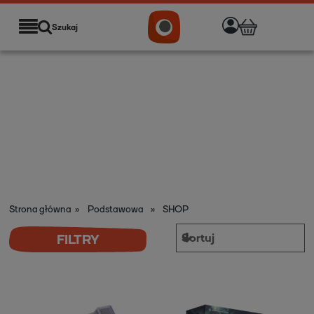
Cena
Szukaj
od
do
FILTRUJ
Strona główna
»
Podstawowa
»
SHOP
FILTRY