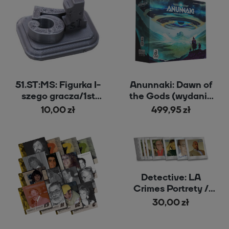
51.ST:MS: Figurka I-
Anunnaki: Dawn of
szego gracza/1st
the Gods (wydanie
player figure
angielskie)
10,00 zł
499,95 zł
Detective: LA
Crimes Portrety /
Portraits
30,00 zł