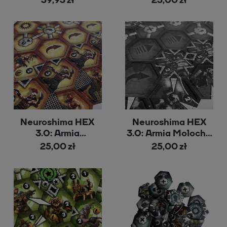
39,95 zł
25,00 zł
Neuroshima HEX
Neuroshima HEX
3.0: Armia
3.0: Armia Moloch z
Hegemonia z nową
nową grafiką
25,00 zł
25,00 zł
grafiką