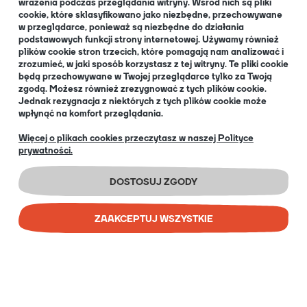
wrażenia podczas przeglądania witryny. Wśród nich są pliki
cookie, które sklasyfikowano jako niezbędne, przechowywane
O NAS
w przeglądarce, ponieważ są niezbędne do działania
podstawowych funkcji strony internetowej. Używamy również
plików cookie stron trzecich, które pomagają nam analizować i
zrozumieć, w jaki sposób korzystasz z tej witryny. Te pliki cookie
będą przechowywane w Twojej przeglądarce tylko za Twoją
O nas
zgodą. Możesz również zrezygnować z tych plików cookie.
Informacja dla Klubów
Jednak rezygnacja z niektórych z tych plików cookie może
wpłynąć na komfort przeglądania.
Blog
+48 32 334 85 38
Więcej o plikach cookies przeczytasz w naszej Polityce
prywatności.
EN
DOSTOSUJ ZGODY
ZAAKCEPTUJ WSZYSTKIE
COPYRIGHT © 2026 PORTAL GAMES SP. Z O.O.
IMPLEMENTATION:
BOMBARDIER AD AGENCY
SKLEP INTERNETOWY SHOPER PREMIUM
POKAŻ PEŁNĄ WERSJĘ STRONY