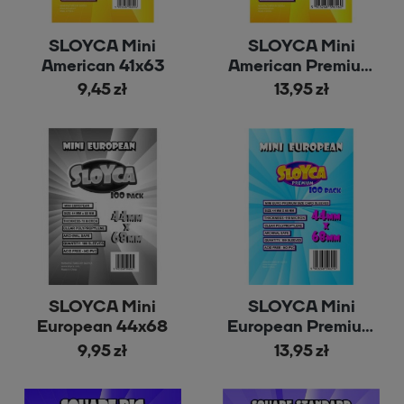
SLOYCA Mini
SLOYCA Mini
American 41x63
American Premium
41x63
9,45 zł
13,95 zł
SLOYCA Mini
SLOYCA Mini
European 44x68
European Premium
44x68
9,95 zł
13,95 zł