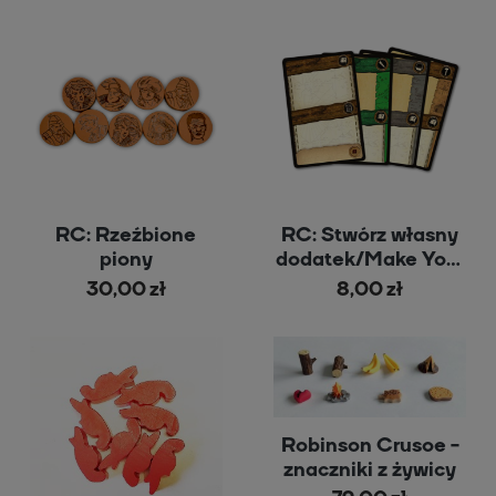
RC: Rzeźbione
RC: Stwórz własny
piony
dodatek/Make Your
own expansion
30,00 zł
8,00 zł
Robinson Crusoe -
znaczniki z żywicy