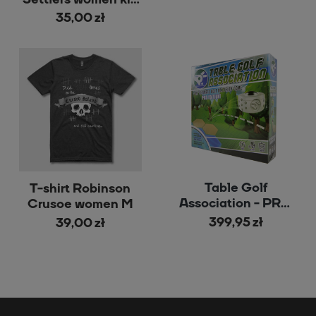
L black
35,00 zł
Table Golf
T-shirt Robinson
Association - PRO
Crusoe women M
Edition
399,95 zł
39,00 zł