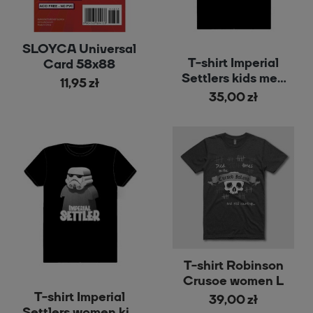
SLOYCA Universal
T-shirt Imperial
Card 58x88
Settlers kids men
11,95 zł
black
35,00 zł
T-shirt Robinson
Crusoe women L
T-shirt Imperial
39,00 zł
Settlers women kid