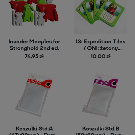
Invader Meeples for
IS: Expedition Tiles
Stronghold 2nd ed.
/ ONI: żetony
ekspedycji
74,95 zł
10,00 zł
Koszulki Std.A
Koszulki Std.B